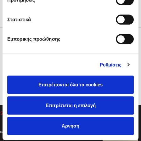
Στατιστικά
Η Εταιρεία
Εμπορικής προώθησης
Sebastian Fitzek
Υπηρεσίες
Playlist
Βοήθεια
Ρυθμίσεις
Επικοινωνία
Ακολουθήστε μας
Επιτρέπονται όλα τα cookies
Στέφανος Ξενάκης
Επιτρέπεται η επιλογή
Το λεξικό της ζωής σου
Άρνηση
Created by
Powered by
Copyright © 2026
dioptra.gr
Φίλτρα