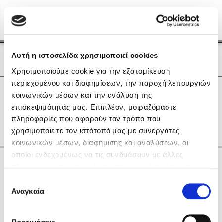
Menu
(0)
Κλείσιμο
Αρχική
|
Οι Συγγραφείς μας
Αυτή η ιστοσελίδα χρησιμοποιεί cookies
Οι Συγγραφείς μας
Χρησιμοποιούμε cookie για την εξατομίκευση
περιεχομένου και διαφημίσεων, την παροχή λειτουργιών
Δημοφιλή Βιβλία
0
Αποτελέσματα
κοινωνικών μέσων και την ανάλυση της
Lidia Branković
επισκεψιμότητάς μας. Επιπλέον, μοιραζόμαστε
D
Θ
Ξ
Ο
other
πληροφορίες που αφορούν τον τρόπο που
Το ξενοδοχείο των συναισθημάτων
χρησιμοποιείτε τον ιστότοπό μας με συνεργάτες
κοινωνικών μέσων, διαφήμισης και αναλύσεων, οι
οποίοι ενδεχομένως να τις συνδυάσουν με άλλες
Κάνε δώρα στους αγαπημένους σου
πληροφορίες που τους έχετε παραχωρήσει ή τις οποίες
έχουν συλλέξει σε σχέση με την από μέρους σας χρήση
Επιλογή
των υπηρεσιών τους. Αν συνεχίσετε να χρησιμοποιείτε
Αναγκαία
Χάρης Πολίτης
συγκατάθεσης
την ιστοσελίδα μας, συναινείτε στη χρήση των cookies
Καθρέφτης
μας.
ΔΩΡΟΚΑΡΤΑ ΔΙΟΠΤΡΑ
Προτιμήσεις