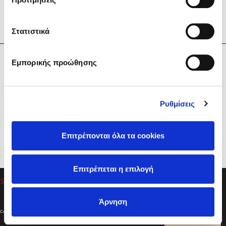
Στατιστικά
Η Εταιρεία
Εμπορικής προώθησης
Sebastian Fitzek
Υπηρεσίες
Playlist
Βοήθεια
Ρυθμίσεις
Επικοινωνία
Ακολουθήστε μας
Επιτρέπονται όλα τα cookies
Στέφανος Ξενάκης
Επιτρέπεται η επιλογή
Το λεξικό της ζωής σου
Άρνηση
Created by
Powered by
Copyright © 2026
dioptra.gr
Φίλτρα