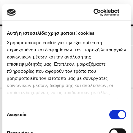
Menu
(0)
Κλείσιμο
Αρχική
|
Οι Συγγραφείς μας
Αυτή η ιστοσελίδα χρησιμοποιεί cookies
Οι Συγγραφείς μας
Χρησιμοποιούμε cookie για την εξατομίκευση
περιεχομένου και διαφημίσεων, την παροχή λειτουργιών
Δημοφιλή Βιβλία
0
Αποτελέσματα
κοινωνικών μέσων και την ανάλυση της
Lidia Branković
επισκεψιμότητάς μας. Επιπλέον, μοιραζόμαστε
K
L
Θ
Υ
other
πληροφορίες που αφορούν τον τρόπο που
Το ξενοδοχείο των συναισθημάτων
χρησιμοποιείτε τον ιστότοπό μας με συνεργάτες
κοινωνικών μέσων, διαφήμισης και αναλύσεων, οι
οποίοι ενδεχομένως να τις συνδυάσουν με άλλες
Κάνε δώρα στους αγαπημένους σου
πληροφορίες που τους έχετε παραχωρήσει ή τις οποίες
έχουν συλλέξει σε σχέση με την από μέρους σας χρήση
Επιλογή
των υπηρεσιών τους. Αν συνεχίσετε να χρησιμοποιείτε
Αναγκαία
Χάρης Πολίτης
συγκατάθεσης
την ιστοσελίδα μας, συναινείτε στη χρήση των cookies
Καθρέφτης
μας.
ΔΩΡΟΚΑΡΤΑ ΔΙΟΠΤΡΑ
Προτιμήσεις