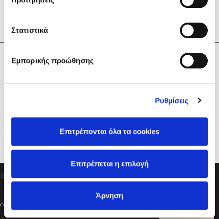
Στατιστικά
Η Εταιρεία
Εμπορικής προώθησης
Sebastian Fitzek
Υπηρεσίες
Playlist
Βοήθεια
Ρυθμίσεις
Επικοινωνία
Ακολουθήστε μας
Επιτρέπονται όλα τα cookies
Στέφανος Ξενάκης
Επιτρέπεται η επιλογή
Το λεξικό της ζωής σου
Άρνηση
Created by
Powered by
Copyright © 2026
dioptra.gr
Φίλτρα