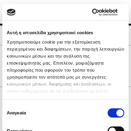
Menu
(0)
Κλείσιμο
Αρχική
|
Οι Συγγραφείς μας
Αυτή η ιστοσελίδα χρησιμοποιεί cookies
Οι Συγγραφείς μας
Χρησιμοποιούμε cookie για την εξατομίκευση
περιεχομένου και διαφημίσεων, την παροχή λειτουργιών
Δημοφιλή Βιβλία
0
Αποτελέσματα
κοινωνικών μέσων και την ανάλυση της
Lidia Branković
επισκεψιμότητάς μας. Επιπλέον, μοιραζόμαστε
L
Q
Θ
Ο
other
πληροφορίες που αφορούν τον τρόπο που
Το ξενοδοχείο των συναισθημάτων
χρησιμοποιείτε τον ιστότοπό μας με συνεργάτες
κοινωνικών μέσων, διαφήμισης και αναλύσεων, οι
οποίοι ενδεχομένως να τις συνδυάσουν με άλλες
Κάνε δώρα στους αγαπημένους σου
πληροφορίες που τους έχετε παραχωρήσει ή τις οποίες
έχουν συλλέξει σε σχέση με την από μέρους σας χρήση
Επιλογή
των υπηρεσιών τους. Αν συνεχίσετε να χρησιμοποιείτε
Αναγκαία
Χάρης Πολίτης
συγκατάθεσης
την ιστοσελίδα μας, συναινείτε στη χρήση των cookies
Καθρέφτης
μας.
ΔΩΡΟΚΑΡΤΑ ΔΙΟΠΤΡΑ
Προτιμήσεις