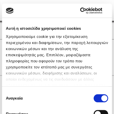
Menu
(0)
Κλείσιμο
Αρχική
|
Οι Συγγραφείς μας
Αυτή η ιστοσελίδα χρησιμοποιεί cookies
Οι Συγγραφείς μας
Χρησιμοποιούμε cookie για την εξατομίκευση
περιεχομένου και διαφημίσεων, την παροχή λειτουργιών
Δημοφιλή Βιβλία
0
Αποτελέσματα
κοινωνικών μέσων και την ανάλυση της
Lidia Branković
επισκεψιμότητάς μας. Επιπλέον, μοιραζόμαστε
N
Θ
Ο
other
πληροφορίες που αφορούν τον τρόπο που
Το ξενοδοχείο των συναισθημάτων
χρησιμοποιείτε τον ιστότοπό μας με συνεργάτες
κοινωνικών μέσων, διαφήμισης και αναλύσεων, οι
οποίοι ενδεχομένως να τις συνδυάσουν με άλλες
Κάνε δώρα στους αγαπημένους σου
πληροφορίες που τους έχετε παραχωρήσει ή τις οποίες
έχουν συλλέξει σε σχέση με την από μέρους σας χρήση
Επιλογή
των υπηρεσιών τους. Αν συνεχίσετε να χρησιμοποιείτε
Αναγκαία
Χάρης Πολίτης
συγκατάθεσης
την ιστοσελίδα μας, συναινείτε στη χρήση των cookies
Καθρέφτης
μας.
ΔΩΡΟΚΑΡΤΑ ΔΙΟΠΤΡΑ
Προτιμήσεις