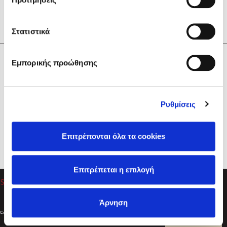
Στατιστικά
Η Εταιρεία
Εμπορικής προώθησης
Sebastian Fitzek
Υπηρεσίες
Playlist
Βοήθεια
Ρυθμίσεις
Επικοινωνία
Ακολουθήστε μας
Επιτρέπονται όλα τα cookies
Στέφανος Ξενάκης
Επιτρέπεται η επιλογή
Το λεξικό της ζωής σου
Άρνηση
Created by
Powered by
Copyright © 2026
dioptra.gr
Φίλτρα