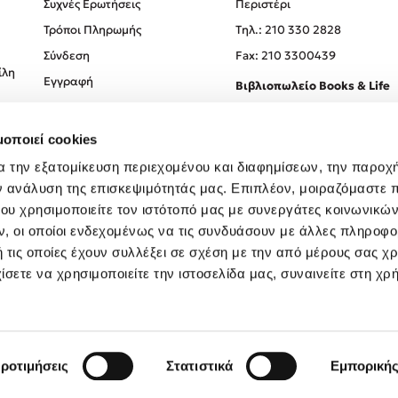
Συχνές Ερωτήσεις
Περιστέρι
Τρόποι Πληρωμής
Tηλ.: 210 330 2828
Σύνδεση
Fax: 210 3300439
ίλη
Εγγραφή
Βιβλιοπωλείο Books & Life
Σόλωνος 93-95, 106 78, Αθήν
μοποιεί cookies
Τηλ.:
210 330 0774
α την εξατομίκευση περιεχομένου και διαφημίσεων, την παροχ
ν ανάλυση της επισκεψιμότητάς μας. Επιπλέον, μοιραζόμαστε 
ου χρησιμοποιείτε τον ιστότοπό μας με συνεργάτες κοινωνικώ
, οι οποίοι ενδεχομένως να τις συνδυάσουν με άλλες πληροφο
 τις οποίες έχουν συλλέξει σε σχέση με την από μέρους σας χ
ίσετε να χρησιμοποιείτε την ιστοσελίδα μας, συναινείτε στη χρ
Created by
Powered by
Copyright © 2026
dioptra.gr
ροτιμήσεις
Στατιστικά
Εμπορική