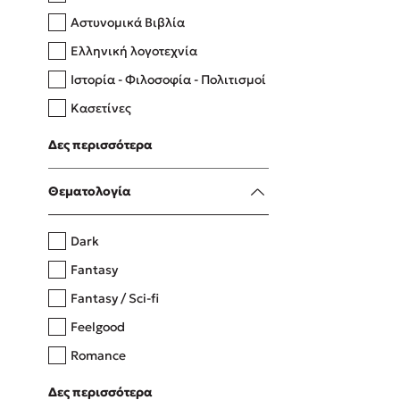
Αστυνομικά Βιβλία
Ελληνική λογοτεχνία
Δανάη Δεληγεώργη
Ιστορία - Φιλοσοφία - Πολιτισμοί
Πάνω, κάτω, μπροστά, πίσω
Κασετίνες
Λευκώματα - Έγχρωμοι οδηγοί
Δες περισσότερα
Μαγειρική
Mel Robbins
Θεματολογία
Η μέθοδος Αφήστε τους
Dark
Fantasy
Fantasy / Sci-fi
Feelgood
Romance
Upmarket
Δες περισσότερα