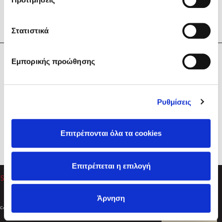
Στατιστικά
Η Εταιρεία
Εμπορικής προώθησης
Sebastian Fitzek
Υπηρεσίες
Playlist
Βοήθεια
Ρυθμίσεις
Επικοινωνία
Ακολουθήστε μας
Επιτρέπονται όλα τα cookies
Στέφανος Ξενάκης
Επιτρέπεται η επιλογή
Το λεξικό της ζωής σου
Άρνηση
Created by
Powered by
Copyright © 2026
dioptra.gr
Φίλτρα