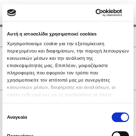
Menu
(0)
Κλείσιμο
Αρχική
|
Οι Συγγραφείς μας
Αυτή η ιστοσελίδα χρησιμοποιεί cookies
Οι Συγγραφείς μας
Χρησιμοποιούμε cookie για την εξατομίκευση
περιεχομένου και διαφημίσεων, την παροχή λειτουργιών
Δημοφιλή Βιβλία
0
Αποτελέσματα
κοινωνικών μέσων και την ανάλυση της
Lidia Branković
επισκεψιμότητάς μας. Επιπλέον, μοιραζόμαστε
Α
Ζ
πληροφορίες που αφορούν τον τρόπο που
Το ξενοδοχείο των συναισθημάτων
χρησιμοποιείτε τον ιστότοπό μας με συνεργάτες
κοινωνικών μέσων, διαφήμισης και αναλύσεων, οι
οποίοι ενδεχομένως να τις συνδυάσουν με άλλες
Κάνε δώρα στους αγαπημένους σου
πληροφορίες που τους έχετε παραχωρήσει ή τις οποίες
έχουν συλλέξει σε σχέση με την από μέρους σας χρήση
Επιλογή
των υπηρεσιών τους. Αν συνεχίσετε να χρησιμοποιείτε
Αναγκαία
Χάρης Πολίτης
συγκατάθεσης
την ιστοσελίδα μας, συναινείτε στη χρήση των cookies
Καθρέφτης
μας.
ΔΩΡΟΚΑΡΤΑ ΔΙΟΠΤΡΑ
Προτιμήσεις