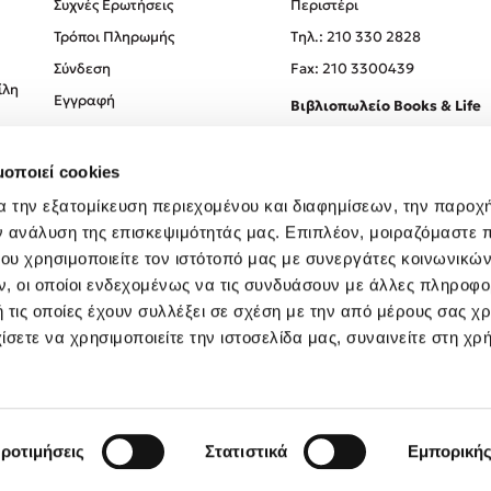
Συχνές Ερωτήσεις
Περιστέρι
Τρόποι Πληρωμής
Tηλ.: 210 330 2828
Σύνδεση
Fax: 210 3300439
ίλη
Εγγραφή
Βιβλιοπωλείο Books & Life
Σόλωνος 93-95, 106 78, Αθήν
μοποιεί cookies
Τηλ.:
210 330 0774
α την εξατομίκευση περιεχομένου και διαφημίσεων, την παροχ
ν ανάλυση της επισκεψιμότητάς μας. Επιπλέον, μοιραζόμαστε 
ου χρησιμοποιείτε τον ιστότοπό μας με συνεργάτες κοινωνικώ
, οι οποίοι ενδεχομένως να τις συνδυάσουν με άλλες πληροφο
 τις οποίες έχουν συλλέξει σε σχέση με την από μέρους σας χ
ίσετε να χρησιμοποιείτε την ιστοσελίδα μας, συναινείτε στη χρ
Created by
Powered by
Copyright © 2026
dioptra.gr
ροτιμήσεις
Στατιστικά
Εμπορική