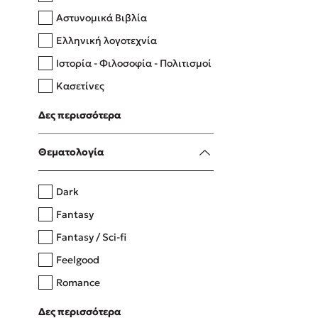
Αστυνομικά Βιβλία
Ελληνική λογοτεχνία
Δανάη Δεληγεώργη
Ιστορία - Φιλοσοφία - Πολιτισμοί
Πάνω, κάτω, μπροστά, πίσω
Κασετίνες
Λευκώματα - Έγχρωμοι οδηγοί
Δες περισσότερα
Μαγειρική
Mel Robbins
Θεματολογία
Η μέθοδος Αφήστε τους
Dark
Fantasy
Fantasy / Sci-fi
Feelgood
Romance
Upmarket
Δες περισσότερα