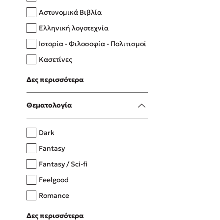
Αστυνομικά Βιβλία
Ελληνική λογοτεχνία
Δανάη Δεληγεώργη
Ιστορία - Φιλοσοφία - Πολιτισμοί
Πάνω, κάτω, μπροστά, πίσω
Κασετίνες
Λευκώματα - Έγχρωμοι οδηγοί
Δες περισσότερα
Μαγειρική
Mel Robbins
Θεματολογία
Η μέθοδος Αφήστε τους
Dark
Fantasy
Fantasy / Sci-fi
Feelgood
Romance
Upmarket
Δες περισσότερα