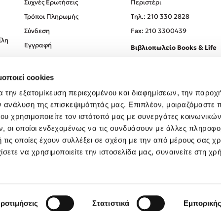
Συχνές Ερωτήσεις
Περιστέρι
Τρόποι Πληρωμής
Tηλ.: 210 330 2828
Σύνδεση
Fax: 210 3300439
ίλη
Εγγραφή
Βιβλιοπωλείο Books & Life
Σόλωνος 93-95, 106 78, Αθήν
μοποιεί cookies
Τηλ.:
210 330 0774
α την εξατομίκευση περιεχομένου και διαφημίσεων, την παροχ
ν ανάλυση της επισκεψιμότητάς μας. Επιπλέον, μοιραζόμαστε 
ου χρησιμοποιείτε τον ιστότοπό μας με συνεργάτες κοινωνικώ
, οι οποίοι ενδεχομένως να τις συνδυάσουν με άλλες πληροφο
 τις οποίες έχουν συλλέξει σε σχέση με την από μέρους σας χ
ίσετε να χρησιμοποιείτε την ιστοσελίδα μας, συναινείτε στη χρ
Created by
Powered by
Copyright © 2026
dioptra.gr
ροτιμήσεις
Στατιστικά
Εμπορική