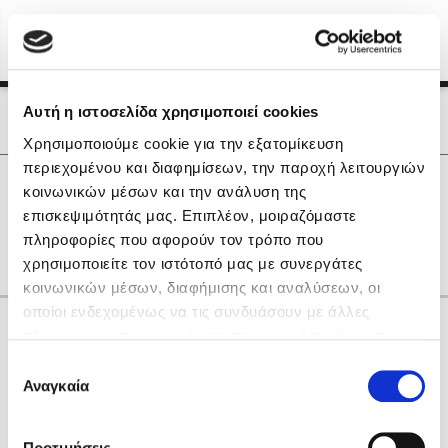
Menu
(0)
Κλείσιμο
Αρχική
|
Οι Συγγραφείς μας
Αυτή η ιστοσελίδα χρησιμοποιεί cookies
Οι Συγγραφείς μας
Χρησιμοποιούμε cookie για την εξατομίκευση
περιεχομένου και διαφημίσεων, την παροχή λειτουργιών
Δημοφιλή Βιβλία
0
Αποτελέσματα
κοινωνικών μέσων και την ανάλυση της
Lidia Branković
επισκεψιμότητάς μας. Επιπλέον, μοιραζόμαστε
Γ
Κ
Υ
πληροφορίες που αφορούν τον τρόπο που
Το ξενοδοχείο των συναισθημάτων
χρησιμοποιείτε τον ιστότοπό μας με συνεργάτες
κοινωνικών μέσων, διαφήμισης και αναλύσεων, οι
οποίοι ενδεχομένως να τις συνδυάσουν με άλλες
Κάνε δώρα στους αγαπημένους σου
πληροφορίες που τους έχετε παραχωρήσει ή τις οποίες
έχουν συλλέξει σε σχέση με την από μέρους σας χρήση
Επιλογή
των υπηρεσιών τους. Αν συνεχίσετε να χρησιμοποιείτε
Αναγκαία
Χάρης Πολίτης
συγκατάθεσης
την ιστοσελίδα μας, συναινείτε στη χρήση των cookies
Καθρέφτης
μας.
ΔΩΡΟΚΑΡΤΑ ΔΙΟΠΤΡΑ
Προτιμήσεις