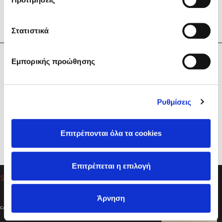
Στατιστικά
Η Εταιρεία
Εμπορικής προώθησης
Sebastian Fitzek
Υπηρεσίες
Playlist
Βοήθεια
Ρυθμίσεις
Επικοινωνία
Ακολουθήστε μας
Επιτρέπονται όλα τα cookies
Στέφανος Ξενάκης
Επιτρέπεται η επιλογή
Το λεξικό της ζωής σου
Άρνηση
Created by
Powered by
Copyright © 2026
dioptra.gr
Φίλτρα