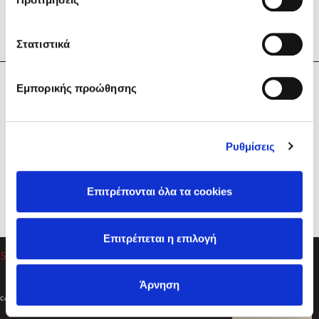
Στατιστικά
Η Εταιρεία
Εμπορικής προώθησης
Sebastian Fitzek
Υπηρεσίες
Playlist
Βοήθεια
Ρυθμίσεις
Επικοινωνία
Ακολουθήστε μας
Επιτρέπονται όλα τα cookies
Στέφανος Ξενάκης
Επιτρέπεται η επιλογή
Το λεξικό της ζωής σου
Άρνηση
Created by
Powered by
Copyright © 2026
dioptra.gr
Φίλτρα