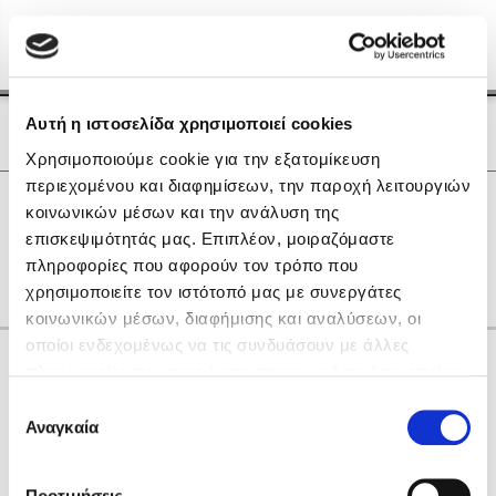
Menu
(0)
Κλείσιμο
Αρχική
|
Οι Συγγραφείς μας
Αυτή η ιστοσελίδα χρησιμοποιεί cookies
Οι Συγγραφείς μας
Χρησιμοποιούμε cookie για την εξατομίκευση
περιεχομένου και διαφημίσεων, την παροχή λειτουργιών
Δημοφιλή Βιβλία
0
Αποτελέσματα
κοινωνικών μέσων και την ανάλυση της
Lidia Branković
επισκεψιμότητάς μας. Επιπλέον, μοιραζόμαστε
Δ
Ε
Θ
Ξ
Ο
Χ
πληροφορίες που αφορούν τον τρόπο που
Το ξενοδοχείο των συναισθημάτων
χρησιμοποιείτε τον ιστότοπό μας με συνεργάτες
κοινωνικών μέσων, διαφήμισης και αναλύσεων, οι
οποίοι ενδεχομένως να τις συνδυάσουν με άλλες
Κάνε δώρα στους αγαπημένους σου
πληροφορίες που τους έχετε παραχωρήσει ή τις οποίες
έχουν συλλέξει σε σχέση με την από μέρους σας χρήση
Επιλογή
των υπηρεσιών τους. Αν συνεχίσετε να χρησιμοποιείτε
Αναγκαία
Χάρης Πολίτης
συγκατάθεσης
την ιστοσελίδα μας, συναινείτε στη χρήση των cookies
Καθρέφτης
μας.
ΔΩΡΟΚΑΡΤΑ ΔΙΟΠΤΡΑ
Προτιμήσεις