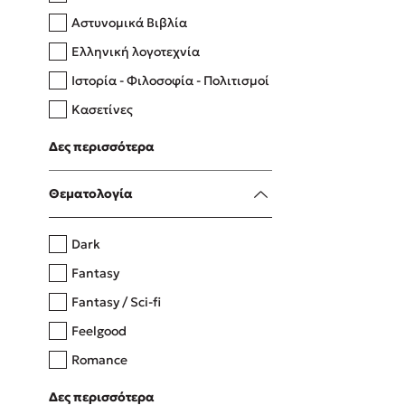
Αστυνομικά Βιβλία
Ελληνική λογοτεχνία
Δανάη Δεληγεώργη
Ιστορία - Φιλοσοφία - Πολιτισμοί
Πάνω, κάτω, μπροστά, πίσω
Κασετίνες
Λευκώματα - Έγχρωμοι οδηγοί
Δες περισσότερα
Μαγειρική
Mel Robbins
Θεματολογία
Η μέθοδος Αφήστε τους
Dark
Fantasy
Fantasy / Sci-fi
Feelgood
Romance
Upmarket
Δες περισσότερα