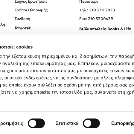
Συχνές Ερωτήσεις
Περιστέρι
Τρόποι Πληρωμής
Tηλ.: 210 330 2828
Σύνδεση
Fax: 210 3300439
ίλη
Εγγραφή
Βιβλιοπωλείο Books & Life
Σόλωνος 93-95, 106 78, Αθήν
μοποιεί cookies
Τηλ.:
210 330 0774
α την εξατομίκευση περιεχομένου και διαφημίσεων, την παροχ
ν ανάλυση της επισκεψιμότητάς μας. Επιπλέον, μοιραζόμαστε 
ου χρησιμοποιείτε τον ιστότοπό μας με συνεργάτες κοινωνικώ
, οι οποίοι ενδεχομένως να τις συνδυάσουν με άλλες πληροφο
 τις οποίες έχουν συλλέξει σε σχέση με την από μέρους σας χ
ίσετε να χρησιμοποιείτε την ιστοσελίδα μας, συναινείτε στη χρ
Created by
Powered by
Copyright © 2026
dioptra.gr
ροτιμήσεις
Στατιστικά
Εμπορική