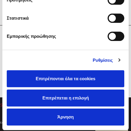
Στατιστικά
Η Εταιρεία
Εμπορικής προώθησης
Sebastian Fitzek
Υπηρεσίες
Playlist
Βοήθεια
Ρυθμίσεις
Επικοινωνία
Ακολουθήστε μας
Επιτρέπονται όλα τα cookies
Στέφανος Ξενάκης
Επιτρέπεται η επιλογή
Το λεξικό της ζωής σου
Άρνηση
Created by
Powered by
Copyright © 2026
dioptra.gr
Φίλτρα