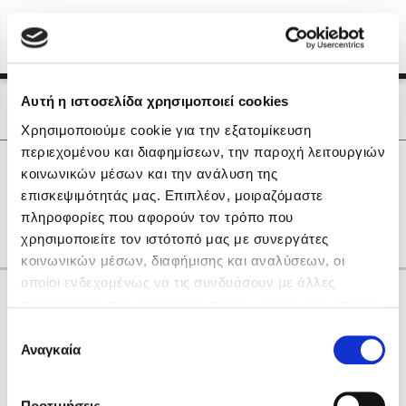
Menu
(0)
Κλείσιμο
Αρχική
|
Οι Συγγραφείς μας
Αυτή η ιστοσελίδα χρησιμοποιεί cookies
Οι Συγγραφείς μας
Χρησιμοποιούμε cookie για την εξατομίκευση
περιεχομένου και διαφημίσεων, την παροχή λειτουργιών
Δημοφιλή Βιβλία
0
Αποτελέσματα
κοινωνικών μέσων και την ανάλυση της
Lidia Branković
επισκεψιμότητάς μας. Επιπλέον, μοιραζόμαστε
Ε
Θ
Ξ
Ο
Υ
πληροφορίες που αφορούν τον τρόπο που
Το ξενοδοχείο των συναισθημάτων
χρησιμοποιείτε τον ιστότοπό μας με συνεργάτες
κοινωνικών μέσων, διαφήμισης και αναλύσεων, οι
οποίοι ενδεχομένως να τις συνδυάσουν με άλλες
Κάνε δώρα στους αγαπημένους σου
πληροφορίες που τους έχετε παραχωρήσει ή τις οποίες
έχουν συλλέξει σε σχέση με την από μέρους σας χρήση
Επιλογή
των υπηρεσιών τους. Αν συνεχίσετε να χρησιμοποιείτε
Αναγκαία
Χάρης Πολίτης
συγκατάθεσης
την ιστοσελίδα μας, συναινείτε στη χρήση των cookies
Καθρέφτης
μας.
ΔΩΡΟΚΑΡΤΑ ΔΙΟΠΤΡΑ
Προτιμήσεις