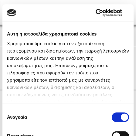
Menu
(0)
Κλείσιμο
Αρχική
|
Οι Συγγραφείς μας
Αυτή η ιστοσελίδα χρησιμοποιεί cookies
Οι Συγγραφείς μας
Χρησιμοποιούμε cookie για την εξατομίκευση
περιεχομένου και διαφημίσεων, την παροχή λειτουργιών
Δημοφιλή Βιβλία
0
Αποτελέσματα
κοινωνικών μέσων και την ανάλυση της
Lidia Branković
επισκεψιμότητάς μας. Επιπλέον, μοιραζόμαστε
Ε
Κ
πληροφορίες που αφορούν τον τρόπο που
Το ξενοδοχείο των συναισθημάτων
χρησιμοποιείτε τον ιστότοπό μας με συνεργάτες
κοινωνικών μέσων, διαφήμισης και αναλύσεων, οι
οποίοι ενδεχομένως να τις συνδυάσουν με άλλες
Κάνε δώρα στους αγαπημένους σου
πληροφορίες που τους έχετε παραχωρήσει ή τις οποίες
έχουν συλλέξει σε σχέση με την από μέρους σας χρήση
Επιλογή
των υπηρεσιών τους. Αν συνεχίσετε να χρησιμοποιείτε
Αναγκαία
Χάρης Πολίτης
συγκατάθεσης
την ιστοσελίδα μας, συναινείτε στη χρήση των cookies
Καθρέφτης
μας.
ΔΩΡΟΚΑΡΤΑ ΔΙΟΠΤΡΑ
Προτιμήσεις