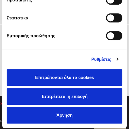
Στατιστικά
Η Εταιρεία
Εμπορικής προώθησης
Sebastian Fitzek
Υπηρεσίες
Playlist
Βοήθεια
Ρυθμίσεις
Επικοινωνία
Ακολουθήστε μας
Επιτρέπονται όλα τα cookies
Στέφανος Ξενάκης
Επιτρέπεται η επιλογή
Το λεξικό της ζωής σου
Άρνηση
Created by
Powered by
Copyright © 2026
dioptra.gr
Φίλτρα