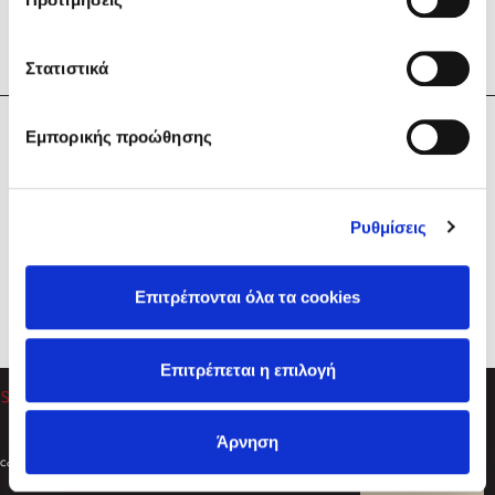
Στατιστικά
Η Εταιρεία
Εμπορικής προώθησης
Sebastian Fitzek
Υπηρεσίες
Playlist
Βοήθεια
Ρυθμίσεις
Επικοινωνία
Ακολουθήστε μας
Επιτρέπονται όλα τα cookies
Στέφανος Ξενάκης
Επιτρέπεται η επιλογή
Το λεξικό της ζωής σου
Άρνηση
Created by
Powered by
Copyright © 2026
dioptra.gr
Φίλτρα