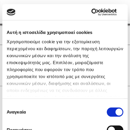
Menu
(0)
Κλείσιμο
Αρχική
|
Οι Συγγραφείς μας
Αυτή η ιστοσελίδα χρησιμοποιεί cookies
Οι Συγγραφείς μας
Χρησιμοποιούμε cookie για την εξατομίκευση
περιεχομένου και διαφημίσεων, την παροχή λειτουργιών
Δημοφιλή Βιβλία
0
Αποτελέσματα
κοινωνικών μέσων και την ανάλυση της
Lidia Branković
επισκεψιμότητάς μας. Επιπλέον, μοιραζόμαστε
Ζ
Μ
πληροφορίες που αφορούν τον τρόπο που
Το ξενοδοχείο των συναισθημάτων
χρησιμοποιείτε τον ιστότοπό μας με συνεργάτες
κοινωνικών μέσων, διαφήμισης και αναλύσεων, οι
οποίοι ενδεχομένως να τις συνδυάσουν με άλλες
Κάνε δώρα στους αγαπημένους σου
πληροφορίες που τους έχετε παραχωρήσει ή τις οποίες
έχουν συλλέξει σε σχέση με την από μέρους σας χρήση
Επιλογή
των υπηρεσιών τους. Αν συνεχίσετε να χρησιμοποιείτε
Αναγκαία
Χάρης Πολίτης
συγκατάθεσης
την ιστοσελίδα μας, συναινείτε στη χρήση των cookies
Καθρέφτης
μας.
ΔΩΡΟΚΑΡΤΑ ΔΙΟΠΤΡΑ
Προτιμήσεις