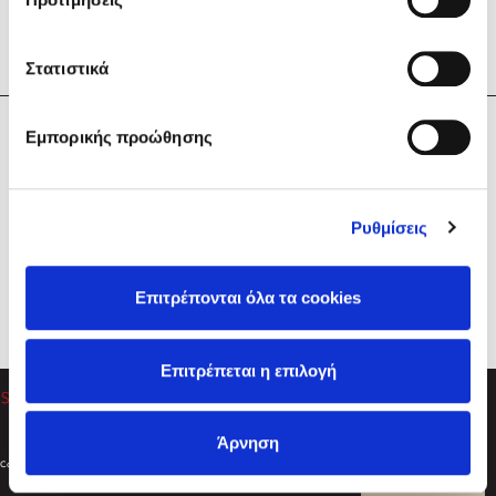
Στατιστικά
Η Εταιρεία
Εμπορικής προώθησης
Sebastian Fitzek
Υπηρεσίες
Playlist
Βοήθεια
Ρυθμίσεις
Επικοινωνία
Ακολουθήστε μας
Επιτρέπονται όλα τα cookies
Στέφανος Ξενάκης
Επιτρέπεται η επιλογή
Το λεξικό της ζωής σου
Άρνηση
Created by
Powered by
Copyright © 2026
dioptra.gr
Φίλτρα