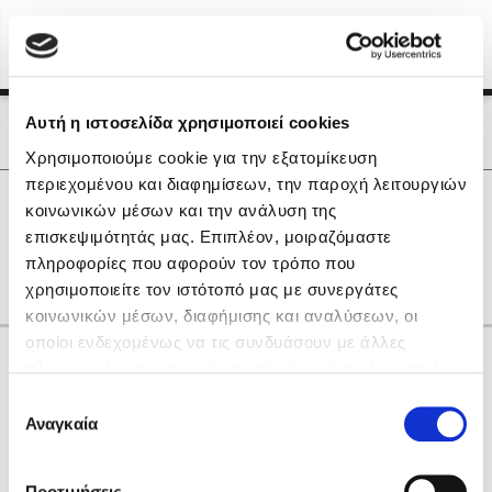
Menu
(0)
Κλείσιμο
Αρχική
|
Οι Συγγραφείς μας
Αυτή η ιστοσελίδα χρησιμοποιεί cookies
Οι Συγγραφείς μας
Χρησιμοποιούμε cookie για την εξατομίκευση
περιεχομένου και διαφημίσεων, την παροχή λειτουργιών
Δημοφιλή Βιβλία
0
Αποτελέσματα
κοινωνικών μέσων και την ανάλυση της
Lidia Branković
επισκεψιμότητάς μας. Επιπλέον, μοιραζόμαστε
Η
Θ
Ο
πληροφορίες που αφορούν τον τρόπο που
Το ξενοδοχείο των συναισθημάτων
χρησιμοποιείτε τον ιστότοπό μας με συνεργάτες
κοινωνικών μέσων, διαφήμισης και αναλύσεων, οι
οποίοι ενδεχομένως να τις συνδυάσουν με άλλες
Κάνε δώρα στους αγαπημένους σου
πληροφορίες που τους έχετε παραχωρήσει ή τις οποίες
έχουν συλλέξει σε σχέση με την από μέρους σας χρήση
Επιλογή
των υπηρεσιών τους. Αν συνεχίσετε να χρησιμοποιείτε
Αναγκαία
Χάρης Πολίτης
συγκατάθεσης
την ιστοσελίδα μας, συναινείτε στη χρήση των cookies
Καθρέφτης
μας.
ΔΩΡΟΚΑΡΤΑ ΔΙΟΠΤΡΑ
Προτιμήσεις