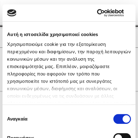
Menu
(0)
Κλείσιμο
Αρχική
|
Οι Συγγραφείς μας
Αυτή η ιστοσελίδα χρησιμοποιεί cookies
Οι Συγγραφείς μας
Χρησιμοποιούμε cookie για την εξατομίκευση
περιεχομένου και διαφημίσεων, την παροχή λειτουργιών
Δημοφιλή Βιβλία
0
Αποτελέσματα
κοινωνικών μέσων και την ανάλυση της
Lidia Branković
επισκεψιμότητάς μας. Επιπλέον, μοιραζόμαστε
Θ
Κ
Ξ
Ο
Υ
πληροφορίες που αφορούν τον τρόπο που
Το ξενοδοχείο των συναισθημάτων
χρησιμοποιείτε τον ιστότοπό μας με συνεργάτες
κοινωνικών μέσων, διαφήμισης και αναλύσεων, οι
οποίοι ενδεχομένως να τις συνδυάσουν με άλλες
Κάνε δώρα στους αγαπημένους σου
πληροφορίες που τους έχετε παραχωρήσει ή τις οποίες
έχουν συλλέξει σε σχέση με την από μέρους σας χρήση
Επιλογή
των υπηρεσιών τους. Αν συνεχίσετε να χρησιμοποιείτε
Αναγκαία
Χάρης Πολίτης
συγκατάθεσης
την ιστοσελίδα μας, συναινείτε στη χρήση των cookies
Καθρέφτης
μας.
ΔΩΡΟΚΑΡΤΑ ΔΙΟΠΤΡΑ
Προτιμήσεις