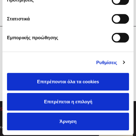
Στατιστικά
Η Εταιρεία
Εμπορικής προώθησης
Sebastian Fitzek
Υπηρεσίες
Playlist
Βοήθεια
Ρυθμίσεις
Επικοινωνία
Ακολουθήστε μας
Επιτρέπονται όλα τα cookies
Στέφανος Ξενάκης
Επιτρέπεται η επιλογή
Το λεξικό της ζωής σου
Άρνηση
Created by
Powered by
Copyright © 2026
dioptra.gr
Φίλτρα