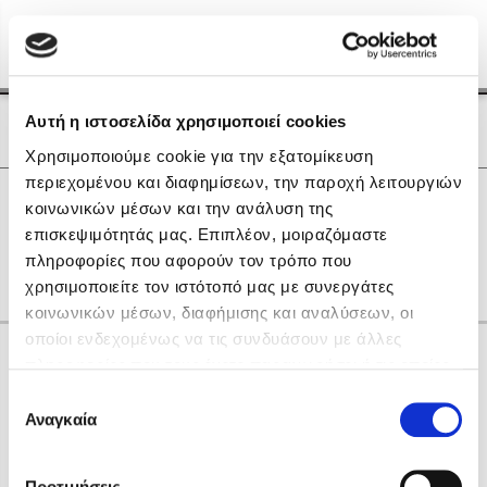
Menu
(0)
Κλείσιμο
Αρχική
|
Οι Συγγραφείς μας
Αυτή η ιστοσελίδα χρησιμοποιεί cookies
Οι Συγγραφείς μας
Χρησιμοποιούμε cookie για την εξατομίκευση
περιεχομένου και διαφημίσεων, την παροχή λειτουργιών
Δημοφιλή Βιβλία
0
Αποτελέσματα
κοινωνικών μέσων και την ανάλυση της
Lidia Branković
επισκεψιμότητάς μας. Επιπλέον, μοιραζόμαστε
Θ
Λ
Χ
πληροφορίες που αφορούν τον τρόπο που
Το ξενοδοχείο των συναισθημάτων
χρησιμοποιείτε τον ιστότοπό μας με συνεργάτες
κοινωνικών μέσων, διαφήμισης και αναλύσεων, οι
οποίοι ενδεχομένως να τις συνδυάσουν με άλλες
Κάνε δώρα στους αγαπημένους σου
πληροφορίες που τους έχετε παραχωρήσει ή τις οποίες
έχουν συλλέξει σε σχέση με την από μέρους σας χρήση
Επιλογή
των υπηρεσιών τους. Αν συνεχίσετε να χρησιμοποιείτε
Αναγκαία
Χάρης Πολίτης
συγκατάθεσης
την ιστοσελίδα μας, συναινείτε στη χρήση των cookies
Καθρέφτης
μας.
ΔΩΡΟΚΑΡΤΑ ΔΙΟΠΤΡΑ
Προτιμήσεις