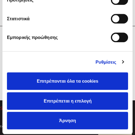
Στατιστικά
Η Εταιρεία
Εμπορικής προώθησης
Sebastian Fitzek
Υπηρεσίες
Playlist
Βοήθεια
Ρυθμίσεις
Επικοινωνία
Ακολουθήστε μας
Επιτρέπονται όλα τα cookies
Στέφανος Ξενάκης
Επιτρέπεται η επιλογή
Το λεξικό της ζωής σου
Άρνηση
Created by
Powered by
Copyright © 2026
dioptra.gr
Φίλτρα