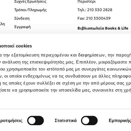
Συχνές Ερωτήσεις
Περιστέρι
Τρόποι Πληρωμής
Tηλ.: 210 330 2828
Σύνδεση
Fax: 210 3300439
ίλη
Εγγραφή
Βιβλιοπωλείο Books & Life
Σόλωνος 93-95, 106 78, Αθήν
μοποιεί cookies
Τηλ.:
210 330 0774
α την εξατομίκευση περιεχομένου και διαφημίσεων, την παροχ
ν ανάλυση της επισκεψιμότητάς μας. Επιπλέον, μοιραζόμαστε 
ου χρησιμοποιείτε τον ιστότοπό μας με συνεργάτες κοινωνικώ
, οι οποίοι ενδεχομένως να τις συνδυάσουν με άλλες πληροφο
 τις οποίες έχουν συλλέξει σε σχέση με την από μέρους σας χ
ίσετε να χρησιμοποιείτε την ιστοσελίδα μας, συναινείτε στη χρ
Created by
Powered by
Copyright © 2026
dioptra.gr
ροτιμήσεις
Στατιστικά
Εμπορική