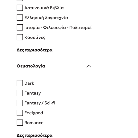
Αστυνομικά Βιβλία
Ελληνική λογοτεχνία
Δανάη Δεληγεώργη
Ιστορία - Φιλοσοφία - Πολιτισμοί
Πάνω, κάτω, μπροστά, πίσω
Κασετίνες
Λευκώματα - Έγχρωμοι οδηγοί
Δες περισσότερα
Μαγειρική
Mel Robbins
Θεματολογία
Η μέθοδος Αφήστε τους
Dark
Fantasy
Fantasy / Sci-fi
Feelgood
Romance
Upmarket
Δες περισσότερα