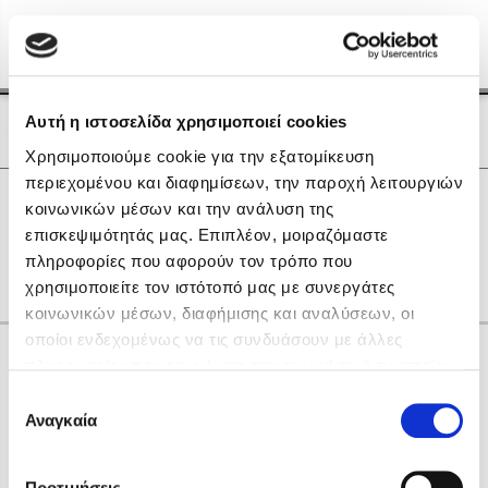
Menu
(0)
Κλείσιμο
Αρχική
|
Οι Συγγραφείς μας
Αυτή η ιστοσελίδα χρησιμοποιεί cookies
Οι Συγγραφείς μας
Χρησιμοποιούμε cookie για την εξατομίκευση
περιεχομένου και διαφημίσεων, την παροχή λειτουργιών
Δημοφιλή Βιβλία
0
Αποτελέσματα
κοινωνικών μέσων και την ανάλυση της
Lidia Branković
επισκεψιμότητάς μας. Επιπλέον, μοιραζόμαστε
Θ
Ο
Ρ
Τ
πληροφορίες που αφορούν τον τρόπο που
Το ξενοδοχείο των συναισθημάτων
χρησιμοποιείτε τον ιστότοπό μας με συνεργάτες
κοινωνικών μέσων, διαφήμισης και αναλύσεων, οι
οποίοι ενδεχομένως να τις συνδυάσουν με άλλες
Κάνε δώρα στους αγαπημένους σου
πληροφορίες που τους έχετε παραχωρήσει ή τις οποίες
έχουν συλλέξει σε σχέση με την από μέρους σας χρήση
Επιλογή
των υπηρεσιών τους. Αν συνεχίσετε να χρησιμοποιείτε
Αναγκαία
Χάρης Πολίτης
συγκατάθεσης
την ιστοσελίδα μας, συναινείτε στη χρήση των cookies
Καθρέφτης
μας.
ΔΩΡΟΚΑΡΤΑ ΔΙΟΠΤΡΑ
Προτιμήσεις