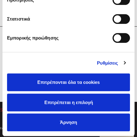
Στατιστικά
Η Εταιρεία
Εμπορικής προώθησης
Sebastian Fitzek
Υπηρεσίες
Playlist
Βοήθεια
Ρυθμίσεις
Επικοινωνία
Ακολουθήστε μας
Επιτρέπονται όλα τα cookies
Στέφανος Ξενάκης
Επιτρέπεται η επιλογή
Το λεξικό της ζωής σου
Άρνηση
Created by
Powered by
Copyright © 2026
dioptra.gr
Φίλτρα