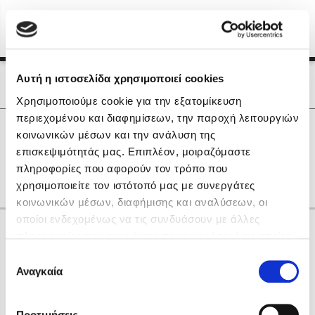
Menu
(0)
Κλείσιμο
Αρχική
|
Οι Συγγραφείς μας
Αυτή η ιστοσελίδα χρησιμοποιεί cookies
Οι Συγγραφείς μας
Χρησιμοποιούμε cookie για την εξατομίκευση
περιεχομένου και διαφημίσεων, την παροχή λειτουργιών
Δημοφιλή Βιβλία
0
Αποτελέσματα
κοινωνικών μέσων και την ανάλυση της
Lidia Branković
επισκεψιμότητάς μας. Επιπλέον, μοιραζόμαστε
Ι
Τ
πληροφορίες που αφορούν τον τρόπο που
Το ξενοδοχείο των συναισθημάτων
χρησιμοποιείτε τον ιστότοπό μας με συνεργάτες
κοινωνικών μέσων, διαφήμισης και αναλύσεων, οι
οποίοι ενδεχομένως να τις συνδυάσουν με άλλες
Κάνε δώρα στους αγαπημένους σου
πληροφορίες που τους έχετε παραχωρήσει ή τις οποίες
έχουν συλλέξει σε σχέση με την από μέρους σας χρήση
Επιλογή
των υπηρεσιών τους. Αν συνεχίσετε να χρησιμοποιείτε
Αναγκαία
Χάρης Πολίτης
συγκατάθεσης
την ιστοσελίδα μας, συναινείτε στη χρήση των cookies
Καθρέφτης
μας.
ΔΩΡΟΚΑΡΤΑ ΔΙΟΠΤΡΑ
Προτιμήσεις