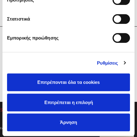
Στατιστικά
Η Εταιρεία
Εμπορικής προώθησης
Sebastian Fitzek
Υπηρεσίες
Playlist
Βοήθεια
Ρυθμίσεις
Επικοινωνία
Ακολουθήστε μας
Επιτρέπονται όλα τα cookies
Στέφανος Ξενάκης
Επιτρέπεται η επιλογή
Το λεξικό της ζωής σου
Άρνηση
Created by
Powered by
Copyright © 2026
dioptra.gr
Φίλτρα