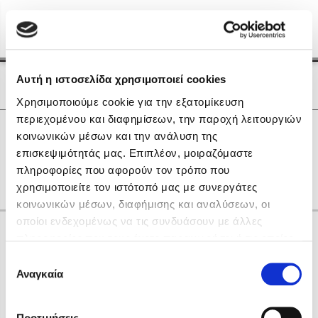
Menu
(0)
Κλείσιμο
Αρχική
|
Οι Συγγραφείς μας
Αυτή η ιστοσελίδα χρησιμοποιεί cookies
Οι Συγγραφείς μας
Χρησιμοποιούμε cookie για την εξατομίκευση
περιεχομένου και διαφημίσεων, την παροχή λειτουργιών
Δημοφιλή Βιβλία
0
Αποτελέσματα
κοινωνικών μέσων και την ανάλυση της
Lidia Branković
επισκεψιμότητάς μας. Επιπλέον, μοιραζόμαστε
Λ
Χ
πληροφορίες που αφορούν τον τρόπο που
Το ξενοδοχείο των συναισθημάτων
χρησιμοποιείτε τον ιστότοπό μας με συνεργάτες
κοινωνικών μέσων, διαφήμισης και αναλύσεων, οι
οποίοι ενδεχομένως να τις συνδυάσουν με άλλες
Κάνε δώρα στους αγαπημένους σου
πληροφορίες που τους έχετε παραχωρήσει ή τις οποίες
έχουν συλλέξει σε σχέση με την από μέρους σας χρήση
Επιλογή
των υπηρεσιών τους. Αν συνεχίσετε να χρησιμοποιείτε
Αναγκαία
Χάρης Πολίτης
συγκατάθεσης
την ιστοσελίδα μας, συναινείτε στη χρήση των cookies
Καθρέφτης
μας.
ΔΩΡΟΚΑΡΤΑ ΔΙΟΠΤΡΑ
Προτιμήσεις