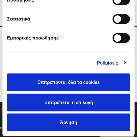
Στατιστικά
Η Εταιρεία
Εμπορικής προώθησης
Sebastian Fitzek
Υπηρεσίες
Playlist
Βοήθεια
Ρυθμίσεις
Επικοινωνία
Ακολουθήστε μας
Επιτρέπονται όλα τα cookies
Στέφανος Ξενάκης
Επιτρέπεται η επιλογή
Το λεξικό της ζωής σου
Άρνηση
Created by
Powered by
Copyright © 2026
dioptra.gr
Φίλτρα