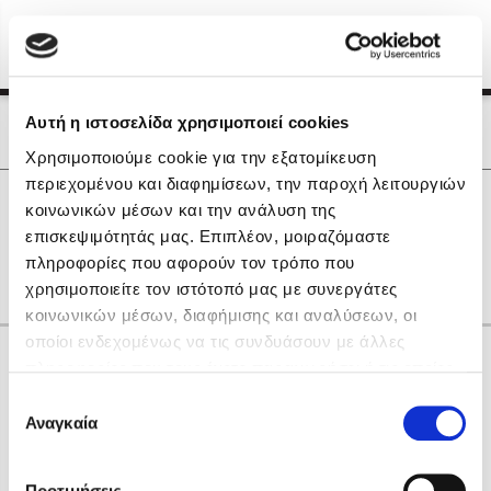
Menu
(0)
Κλείσιμο
Αρχική
|
Οι Συγγραφείς μας
Αυτή η ιστοσελίδα χρησιμοποιεί cookies
Οι Συγγραφείς μας
Χρησιμοποιούμε cookie για την εξατομίκευση
περιεχομένου και διαφημίσεων, την παροχή λειτουργιών
Δημοφιλή Βιβλία
0
Αποτελέσματα
κοινωνικών μέσων και την ανάλυση της
Lidia Branković
επισκεψιμότητάς μας. Επιπλέον, μοιραζόμαστε
Μ
Ν
Χ
πληροφορίες που αφορούν τον τρόπο που
Το ξενοδοχείο των συναισθημάτων
χρησιμοποιείτε τον ιστότοπό μας με συνεργάτες
κοινωνικών μέσων, διαφήμισης και αναλύσεων, οι
οποίοι ενδεχομένως να τις συνδυάσουν με άλλες
Κάνε δώρα στους αγαπημένους σου
πληροφορίες που τους έχετε παραχωρήσει ή τις οποίες
έχουν συλλέξει σε σχέση με την από μέρους σας χρήση
Επιλογή
των υπηρεσιών τους. Αν συνεχίσετε να χρησιμοποιείτε
Αναγκαία
Χάρης Πολίτης
συγκατάθεσης
την ιστοσελίδα μας, συναινείτε στη χρήση των cookies
Καθρέφτης
μας.
ΔΩΡΟΚΑΡΤΑ ΔΙΟΠΤΡΑ
Προτιμήσεις