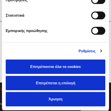
Στατιστικά
Η Εταιρεία
Εμπορικής προώθησης
Sebastian Fitzek
Υπηρεσίες
Playlist
Βοήθεια
Ρυθμίσεις
Επικοινωνία
Ακολουθήστε μας
Επιτρέπονται όλα τα cookies
Στέφανος Ξενάκης
Επιτρέπεται η επιλογή
Το λεξικό της ζωής σου
Άρνηση
Created by
Powered by
Copyright © 2026
dioptra.gr
Φίλτρα