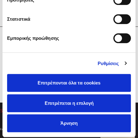
Στατιστικά
Η Εταιρεία
Εμπορικής προώθησης
Sebastian Fitzek
Υπηρεσίες
Playlist
Βοήθεια
Ρυθμίσεις
Επικοινωνία
Ακολουθήστε μας
Επιτρέπονται όλα τα cookies
Στέφανος Ξενάκης
Επιτρέπεται η επιλογή
Το λεξικό της ζωής σου
Άρνηση
Created by
Powered by
Copyright © 2026
dioptra.gr
Φίλτρα