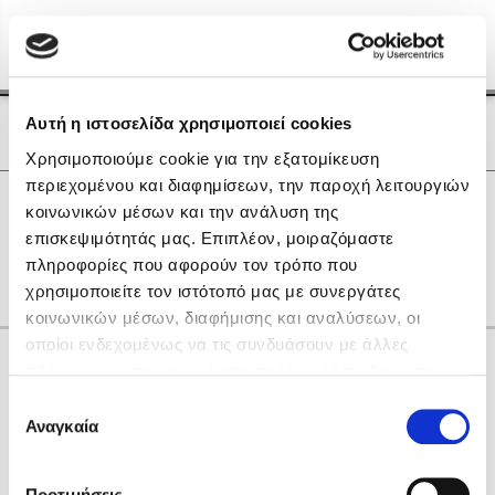
Menu
(0)
Κλείσιμο
Αρχική
|
Οι Συγγραφείς μας
Αυτή η ιστοσελίδα χρησιμοποιεί cookies
Οι Συγγραφείς μας
Χρησιμοποιούμε cookie για την εξατομίκευση
περιεχομένου και διαφημίσεων, την παροχή λειτουργιών
Δημοφιλή Βιβλία
0
Αποτελέσματα
κοινωνικών μέσων και την ανάλυση της
Lidia Branković
επισκεψιμότητάς μας. Επιπλέον, μοιραζόμαστε
Μ
Ξ
Χ
πληροφορίες που αφορούν τον τρόπο που
Το ξενοδοχείο των συναισθημάτων
χρησιμοποιείτε τον ιστότοπό μας με συνεργάτες
κοινωνικών μέσων, διαφήμισης και αναλύσεων, οι
οποίοι ενδεχομένως να τις συνδυάσουν με άλλες
Κάνε δώρα στους αγαπημένους σου
πληροφορίες που τους έχετε παραχωρήσει ή τις οποίες
έχουν συλλέξει σε σχέση με την από μέρους σας χρήση
Επιλογή
των υπηρεσιών τους. Αν συνεχίσετε να χρησιμοποιείτε
Αναγκαία
Χάρης Πολίτης
συγκατάθεσης
την ιστοσελίδα μας, συναινείτε στη χρήση των cookies
Καθρέφτης
μας.
ΔΩΡΟΚΑΡΤΑ ΔΙΟΠΤΡΑ
Προτιμήσεις