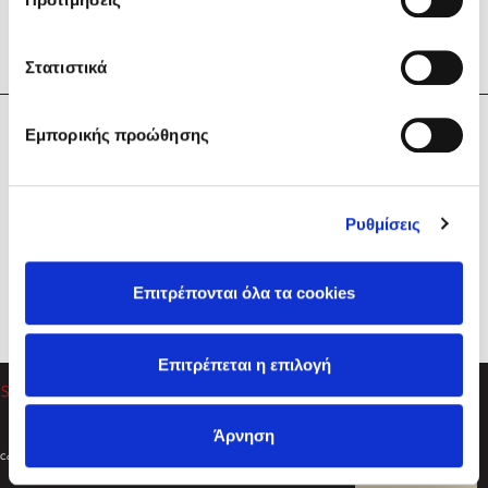
Στατιστικά
Η Εταιρεία
Εμπορικής προώθησης
Sebastian Fitzek
Υπηρεσίες
Playlist
Βοήθεια
Ρυθμίσεις
Επικοινωνία
Ακολουθήστε μας
Επιτρέπονται όλα τα cookies
Στέφανος Ξενάκης
Επιτρέπεται η επιλογή
Το λεξικό της ζωής σου
Άρνηση
Created by
Powered by
Copyright © 2026
dioptra.gr
Φίλτρα