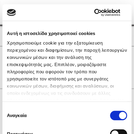
Menu
(0)
Κλείσιμο
Αρχική
|
Οι Συγγραφείς μας
Αυτή η ιστοσελίδα χρησιμοποιεί cookies
Οι Συγγραφείς μας
Χρησιμοποιούμε cookie για την εξατομίκευση
περιεχομένου και διαφημίσεων, την παροχή λειτουργιών
Δημοφιλή Βιβλία
0
Αποτελέσματα
κοινωνικών μέσων και την ανάλυση της
Lidia Branković
επισκεψιμότητάς μας. Επιπλέον, μοιραζόμαστε
Μ
Ο
Χ
πληροφορίες που αφορούν τον τρόπο που
Το ξενοδοχείο των συναισθημάτων
χρησιμοποιείτε τον ιστότοπό μας με συνεργάτες
κοινωνικών μέσων, διαφήμισης και αναλύσεων, οι
οποίοι ενδεχομένως να τις συνδυάσουν με άλλες
Κάνε δώρα στους αγαπημένους σου
πληροφορίες που τους έχετε παραχωρήσει ή τις οποίες
έχουν συλλέξει σε σχέση με την από μέρους σας χρήση
Επιλογή
των υπηρεσιών τους. Αν συνεχίσετε να χρησιμοποιείτε
Αναγκαία
Χάρης Πολίτης
συγκατάθεσης
την ιστοσελίδα μας, συναινείτε στη χρήση των cookies
Καθρέφτης
μας.
ΔΩΡΟΚΑΡΤΑ ΔΙΟΠΤΡΑ
Προτιμήσεις