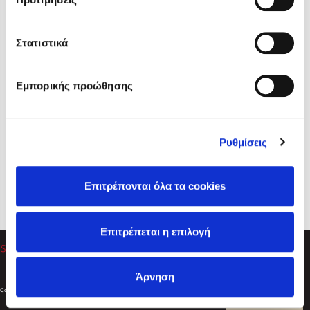
Στατιστικά
Η Εταιρεία
Εμπορικής προώθησης
Sebastian Fitzek
Υπηρεσίες
Playlist
Βοήθεια
Ρυθμίσεις
Επικοινωνία
Ακολουθήστε μας
Επιτρέπονται όλα τα cookies
Στέφανος Ξενάκης
Επιτρέπεται η επιλογή
Το λεξικό της ζωής σου
Άρνηση
Created by
Powered by
Copyright © 2026
dioptra.gr
Φίλτρα