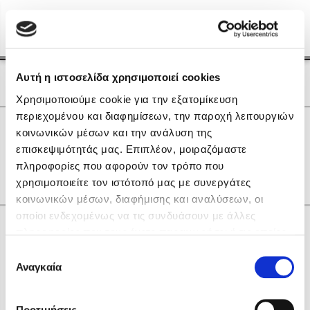
Menu
(0)
Κλείσιμο
Αρχική
|
Οι Συγγραφείς μας
Αυτή η ιστοσελίδα χρησιμοποιεί cookies
Οι Συγγραφείς μας
Χρησιμοποιούμε cookie για την εξατομίκευση
περιεχομένου και διαφημίσεων, την παροχή λειτουργιών
Δημοφιλή Βιβλία
0
Αποτελέσματα
κοινωνικών μέσων και την ανάλυση της
Lidia Branković
επισκεψιμότητάς μας. Επιπλέον, μοιραζόμαστε
Μ
Τ
Χ
πληροφορίες που αφορούν τον τρόπο που
Το ξενοδοχείο των συναισθημάτων
χρησιμοποιείτε τον ιστότοπό μας με συνεργάτες
κοινωνικών μέσων, διαφήμισης και αναλύσεων, οι
οποίοι ενδεχομένως να τις συνδυάσουν με άλλες
Κάνε δώρα στους αγαπημένους σου
πληροφορίες που τους έχετε παραχωρήσει ή τις οποίες
έχουν συλλέξει σε σχέση με την από μέρους σας χρήση
Επιλογή
των υπηρεσιών τους. Αν συνεχίσετε να χρησιμοποιείτε
Αναγκαία
Χάρης Πολίτης
συγκατάθεσης
την ιστοσελίδα μας, συναινείτε στη χρήση των cookies
Καθρέφτης
μας.
ΔΩΡΟΚΑΡΤΑ ΔΙΟΠΤΡΑ
Προτιμήσεις