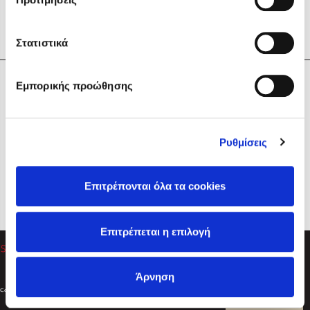
Στατιστικά
Η Εταιρεία
Εμπορικής προώθησης
Sebastian Fitzek
Υπηρεσίες
Playlist
Βοήθεια
Ρυθμίσεις
Επικοινωνία
Ακολουθήστε μας
Επιτρέπονται όλα τα cookies
Στέφανος Ξενάκης
Επιτρέπεται η επιλογή
Το λεξικό της ζωής σου
Άρνηση
Created by
Powered by
Copyright © 2026
dioptra.gr
Φίλτρα