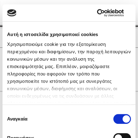
Menu
(0)
Κλείσιμο
Αρχική
|
Οι Συγγραφείς μας
Αυτή η ιστοσελίδα χρησιμοποιεί cookies
Οι Συγγραφείς μας
Χρησιμοποιούμε cookie για την εξατομίκευση
περιεχομένου και διαφημίσεων, την παροχή λειτουργιών
Δημοφιλή Βιβλία
0
Αποτελέσματα
κοινωνικών μέσων και την ανάλυση της
Lidia Branković
επισκεψιμότητάς μας. Επιπλέον, μοιραζόμαστε
Ο
Ρ
Υ
πληροφορίες που αφορούν τον τρόπο που
Το ξενοδοχείο των συναισθημάτων
χρησιμοποιείτε τον ιστότοπό μας με συνεργάτες
κοινωνικών μέσων, διαφήμισης και αναλύσεων, οι
οποίοι ενδεχομένως να τις συνδυάσουν με άλλες
Κάνε δώρα στους αγαπημένους σου
πληροφορίες που τους έχετε παραχωρήσει ή τις οποίες
έχουν συλλέξει σε σχέση με την από μέρους σας χρήση
Επιλογή
των υπηρεσιών τους. Αν συνεχίσετε να χρησιμοποιείτε
Αναγκαία
Χάρης Πολίτης
συγκατάθεσης
την ιστοσελίδα μας, συναινείτε στη χρήση των cookies
Καθρέφτης
μας.
ΔΩΡΟΚΑΡΤΑ ΔΙΟΠΤΡΑ
Προτιμήσεις