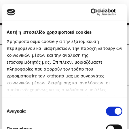
Menu
(0)
Κλείσιμο
Αρχική
|
Οι Συγγραφείς μας
Αυτή η ιστοσελίδα χρησιμοποιεί cookies
Οι Συγγραφείς μας
Χρησιμοποιούμε cookie για την εξατομίκευση
περιεχομένου και διαφημίσεων, την παροχή λειτουργιών
Δημοφιλή Βιβλία
0
Αποτελέσματα
κοινωνικών μέσων και την ανάλυση της
Lidia Branković
επισκεψιμότητάς μας. Επιπλέον, μοιραζόμαστε
A
Θ
Ι
Ο
πληροφορίες που αφορούν τον τρόπο που
Το ξενοδοχείο των συναισθημάτων
χρησιμοποιείτε τον ιστότοπό μας με συνεργάτες
κοινωνικών μέσων, διαφήμισης και αναλύσεων, οι
οποίοι ενδεχομένως να τις συνδυάσουν με άλλες
Κάνε δώρα στους αγαπημένους σου
πληροφορίες που τους έχετε παραχωρήσει ή τις οποίες
έχουν συλλέξει σε σχέση με την από μέρους σας χρήση
Επιλογή
των υπηρεσιών τους. Αν συνεχίσετε να χρησιμοποιείτε
Αναγκαία
Χάρης Πολίτης
συγκατάθεσης
την ιστοσελίδα μας, συναινείτε στη χρήση των cookies
Καθρέφτης
μας.
ΔΩΡΟΚΑΡΤΑ ΔΙΟΠΤΡΑ
Προτιμήσεις