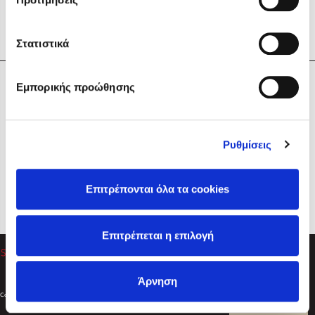
Στατιστικά
Η Εταιρεία
Εμπορικής προώθησης
Sebastian Fitzek
Υπηρεσίες
Playlist
Βοήθεια
Ρυθμίσεις
Επικοινωνία
Ακολουθήστε μας
Επιτρέπονται όλα τα cookies
Στέφανος Ξενάκης
Επιτρέπεται η επιλογή
Το λεξικό της ζωής σου
Άρνηση
Created by
Powered by
Copyright © 2026
dioptra.gr
Φίλτρα