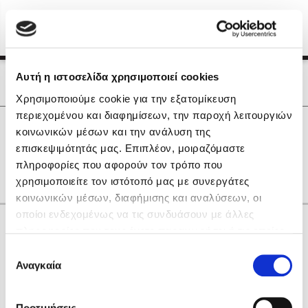
Menu
(0)
Κλείσιμο
Αρχική
|
Οι Συγγραφείς μας
Αυτή η ιστοσελίδα χρησιμοποιεί cookies
Οι Συγγραφείς μας
Χρησιμοποιούμε cookie για την εξατομίκευση
περιεχομένου και διαφημίσεων, την παροχή λειτουργιών
Δημοφιλή Βιβλία
0
Αποτελέσματα
κοινωνικών μέσων και την ανάλυση της
Lidia Branković
επισκεψιμότητάς μας. Επιπλέον, μοιραζόμαστε
A
Μ
Χ
πληροφορίες που αφορούν τον τρόπο που
Το ξενοδοχείο των συναισθημάτων
χρησιμοποιείτε τον ιστότοπό μας με συνεργάτες
κοινωνικών μέσων, διαφήμισης και αναλύσεων, οι
οποίοι ενδεχομένως να τις συνδυάσουν με άλλες
Κάνε δώρα στους αγαπημένους σου
πληροφορίες που τους έχετε παραχωρήσει ή τις οποίες
έχουν συλλέξει σε σχέση με την από μέρους σας χρήση
Επιλογή
των υπηρεσιών τους. Αν συνεχίσετε να χρησιμοποιείτε
Αναγκαία
Χάρης Πολίτης
συγκατάθεσης
την ιστοσελίδα μας, συναινείτε στη χρήση των cookies
Καθρέφτης
μας.
ΔΩΡΟΚΑΡΤΑ ΔΙΟΠΤΡΑ
Προτιμήσεις