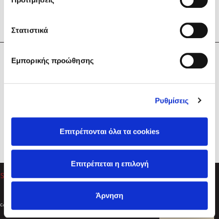
Στατιστικά
Η Εταιρεία
Εμπορικής προώθησης
Sebastian Fitzek
Υπηρεσίες
Playlist
Βοήθεια
Ρυθμίσεις
Επικοινωνία
Ακολουθήστε μας
Επιτρέπονται όλα τα cookies
Στέφανος Ξενάκης
Επιτρέπεται η επιλογή
Το λεξικό της ζωής σου
Άρνηση
Created by
Powered by
Copyright © 2026
dioptra.gr
Φίλτρα