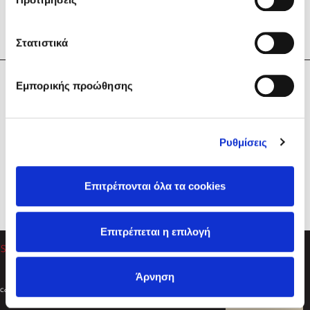
Στατιστικά
Η Εταιρεία
Εμπορικής προώθησης
Sebastian Fitzek
Υπηρεσίες
Playlist
Βοήθεια
Ρυθμίσεις
Επικοινωνία
Ακολουθήστε μας
Επιτρέπονται όλα τα cookies
Στέφανος Ξενάκης
Επιτρέπεται η επιλογή
Το λεξικό της ζωής σου
Άρνηση
Created by
Powered by
Copyright © 2026
dioptra.gr
Φίλτρα