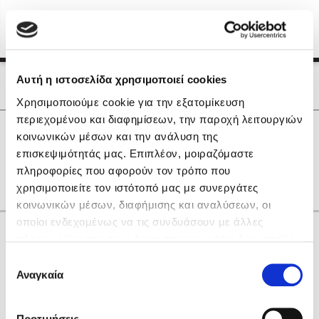
Menu
(0)
Κλείσιμο
Αρχική
|
Οι Συγγραφείς μας
Αυτή η ιστοσελίδα χρησιμοποιεί cookies
Οι Συγγραφείς μας
Χρησιμοποιούμε cookie για την εξατομίκευση
περιεχομένου και διαφημίσεων, την παροχή λειτουργιών
Δημοφιλή Βιβλία
0
Αποτελέσματα
κοινωνικών μέσων και την ανάλυση της
Lidia Branković
επισκεψιμότητάς μας. Επιπλέον, μοιραζόμαστε
A
B
H
K
R
X
Α
Γ
Θ
Μ
Ο
πληροφορίες που αφορούν τον τρόπο που
Το ξενοδοχείο των συναισθημάτων
χρησιμοποιείτε τον ιστότοπό μας με συνεργάτες
κοινωνικών μέσων, διαφήμισης και αναλύσεων, οι
οποίοι ενδεχομένως να τις συνδυάσουν με άλλες
Κάνε δώρα στους αγαπημένους σου
πληροφορίες που τους έχετε παραχωρήσει ή τις οποίες
έχουν συλλέξει σε σχέση με την από μέρους σας χρήση
Επιλογή
των υπηρεσιών τους. Αν συνεχίσετε να χρησιμοποιείτε
Αναγκαία
Χάρης Πολίτης
συγκατάθεσης
την ιστοσελίδα μας, συναινείτε στη χρήση των cookies
Καθρέφτης
μας.
ΔΩΡΟΚΑΡΤΑ ΔΙΟΠΤΡΑ
Προτιμήσεις