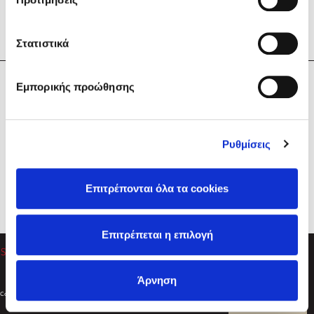
Στατιστικά
Η Εταιρεία
Εμπορικής προώθησης
Sebastian Fitzek
Υπηρεσίες
Playlist
Βοήθεια
Ρυθμίσεις
Επικοινωνία
Ακολουθήστε μας
Επιτρέπονται όλα τα cookies
Στέφανος Ξενάκης
Επιτρέπεται η επιλογή
Το λεξικό της ζωής σου
Άρνηση
Created by
Powered by
Copyright © 2026
dioptra.gr
Φίλτρα