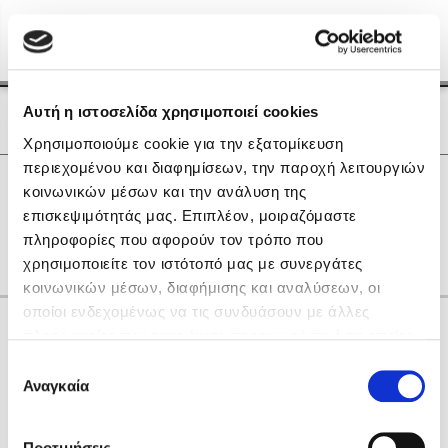
Menu
(0)
Κλείσιμο
Αρχική
|
Οι Συγγραφείς μας
Αυτή η ιστοσελίδα χρησιμοποιεί cookies
Οι Συγγραφείς μας
Χρησιμοποιούμε cookie για την εξατομίκευση
περιεχομένου και διαφημίσεων, την παροχή λειτουργιών
Δημοφιλή Βιβλία
0
Αποτελέσματα
κοινωνικών μέσων και την ανάλυση της
Lidia Branković
επισκεψιμότητάς μας. Επιπλέον, μοιραζόμαστε
A
B
H
K
R
X
Α
Γ
Θ
Ο
Ψ
πληροφορίες που αφορούν τον τρόπο που
Το ξενοδοχείο των συναισθημάτων
χρησιμοποιείτε τον ιστότοπό μας με συνεργάτες
κοινωνικών μέσων, διαφήμισης και αναλύσεων, οι
οποίοι ενδεχομένως να τις συνδυάσουν με άλλες
Κάνε δώρα στους αγαπημένους σου
πληροφορίες που τους έχετε παραχωρήσει ή τις οποίες
έχουν συλλέξει σε σχέση με την από μέρους σας χρήση
Επιλογή
των υπηρεσιών τους. Αν συνεχίσετε να χρησιμοποιείτε
Αναγκαία
Χάρης Πολίτης
συγκατάθεσης
την ιστοσελίδα μας, συναινείτε στη χρήση των cookies
Καθρέφτης
μας.
ΔΩΡΟΚΑΡΤΑ ΔΙΟΠΤΡΑ
Προτιμήσεις