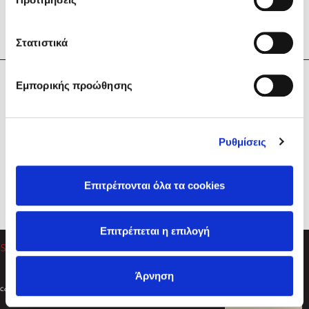
Στατιστικά
Η Εταιρεία
Εμπορικής προώθησης
Sebastian Fitzek
Υπηρεσίες
Playlist
Βοήθεια
Ρυθμίσεις
Επικοινωνία
Ακολουθήστε μας
Επιτρέπονται όλα τα cookies
Στέφανος Ξενάκης
Επιτρέπεται η επιλογή
Το λεξικό της ζωής σου
Άρνηση
Created by
Powered by
Copyright © 2026
dioptra.gr
Φίλτρα