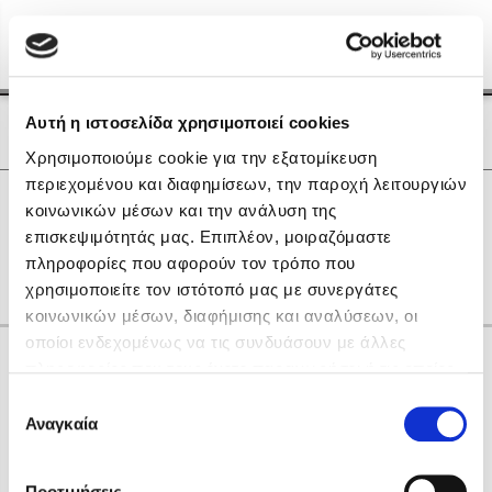
Menu
(0)
Κλείσιμο
Αρχική
|
Οι Συγγραφείς μας
Αυτή η ιστοσελίδα χρησιμοποιεί cookies
Οι Συγγραφείς μας
Χρησιμοποιούμε cookie για την εξατομίκευση
περιεχομένου και διαφημίσεων, την παροχή λειτουργιών
Δημοφιλή Βιβλία
0
Αποτελέσματα
κοινωνικών μέσων και την ανάλυση της
Lidia Branković
επισκεψιμότητάς μας. Επιπλέον, μοιραζόμαστε
A
B
H
K
R
Y
Α
Γ
Θ
Ο
πληροφορίες που αφορούν τον τρόπο που
Το ξενοδοχείο των συναισθημάτων
χρησιμοποιείτε τον ιστότοπό μας με συνεργάτες
κοινωνικών μέσων, διαφήμισης και αναλύσεων, οι
οποίοι ενδεχομένως να τις συνδυάσουν με άλλες
Κάνε δώρα στους αγαπημένους σου
πληροφορίες που τους έχετε παραχωρήσει ή τις οποίες
έχουν συλλέξει σε σχέση με την από μέρους σας χρήση
Επιλογή
των υπηρεσιών τους. Αν συνεχίσετε να χρησιμοποιείτε
Αναγκαία
Χάρης Πολίτης
συγκατάθεσης
την ιστοσελίδα μας, συναινείτε στη χρήση των cookies
Καθρέφτης
μας.
ΔΩΡΟΚΑΡΤΑ ΔΙΟΠΤΡΑ
Προτιμήσεις