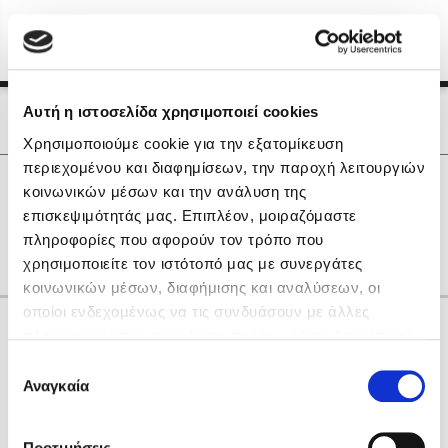
Menu
(0)
Κλείσιμο
Αρχική
|
Οι Συγγραφείς μας
Αυτή η ιστοσελίδα χρησιμοποιεί cookies
Οι Συγγραφείς μας
Χρησιμοποιούμε cookie για την εξατομίκευση
περιεχομένου και διαφημίσεων, την παροχή λειτουργιών
Δημοφιλή Βιβλία
0
Αποτελέσματα
κοινωνικών μέσων και την ανάλυση της
Lidia Branković
επισκεψιμότητάς μας. Επιπλέον, μοιραζόμαστε
A
C
D
L
P
Z
Δ
Θ
Ξ
Ο
Ψ
πληροφορίες που αφορούν τον τρόπο που
Το ξενοδοχείο των συναισθημάτων
χρησιμοποιείτε τον ιστότοπό μας με συνεργάτες
κοινωνικών μέσων, διαφήμισης και αναλύσεων, οι
οποίοι ενδεχομένως να τις συνδυάσουν με άλλες
Κάνε δώρα στους αγαπημένους σου
πληροφορίες που τους έχετε παραχωρήσει ή τις οποίες
έχουν συλλέξει σε σχέση με την από μέρους σας χρήση
Επιλογή
των υπηρεσιών τους. Αν συνεχίσετε να χρησιμοποιείτε
Αναγκαία
Χάρης Πολίτης
συγκατάθεσης
την ιστοσελίδα μας, συναινείτε στη χρήση των cookies
Καθρέφτης
μας.
ΔΩΡΟΚΑΡΤΑ ΔΙΟΠΤΡΑ
Προτιμήσεις