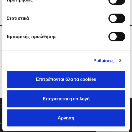
Στατιστικά
Η Εταιρεία
Εμπορικής προώθησης
Sebastian Fitzek
Υπηρεσίες
Playlist
Βοήθεια
Ρυθμίσεις
Επικοινωνία
Ακολουθήστε μας
Επιτρέπονται όλα τα cookies
Στέφανος Ξενάκης
Επιτρέπεται η επιλογή
Το λεξικό της ζωής σου
Άρνηση
Created by
Powered by
Copyright © 2026
dioptra.gr
Φίλτρα