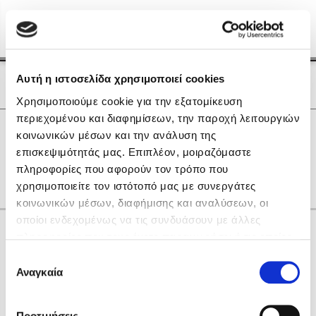
Menu
(0)
Κλείσιμο
Αρχική
|
Οι Συγγραφείς μας
Αυτή η ιστοσελίδα χρησιμοποιεί cookies
Οι Συγγραφείς μας
Χρησιμοποιούμε cookie για την εξατομίκευση
περιεχομένου και διαφημίσεων, την παροχή λειτουργιών
Δημοφιλή Βιβλία
0
Αποτελέσματα
κοινωνικών μέσων και την ανάλυση της
Lidia Branković
επισκεψιμότητάς μας. Επιπλέον, μοιραζόμαστε
A
C
D
P
Z
Α
Δ
Θ
Ξ
Ο
Ψ
πληροφορίες που αφορούν τον τρόπο που
Το ξενοδοχείο των συναισθημάτων
χρησιμοποιείτε τον ιστότοπό μας με συνεργάτες
κοινωνικών μέσων, διαφήμισης και αναλύσεων, οι
οποίοι ενδεχομένως να τις συνδυάσουν με άλλες
Κάνε δώρα στους αγαπημένους σου
πληροφορίες που τους έχετε παραχωρήσει ή τις οποίες
έχουν συλλέξει σε σχέση με την από μέρους σας χρήση
Επιλογή
των υπηρεσιών τους. Αν συνεχίσετε να χρησιμοποιείτε
Αναγκαία
Χάρης Πολίτης
συγκατάθεσης
την ιστοσελίδα μας, συναινείτε στη χρήση των cookies
Καθρέφτης
μας.
ΔΩΡΟΚΑΡΤΑ ΔΙΟΠΤΡΑ
Προτιμήσεις