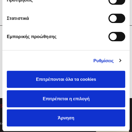
Στατιστικά
Η Εταιρεία
Εμπορικής προώθησης
Sebastian Fitzek
Υπηρεσίες
Playlist
Βοήθεια
Ρυθμίσεις
Επικοινωνία
Ακολουθήστε μας
Επιτρέπονται όλα τα cookies
Στέφανος Ξενάκης
Επιτρέπεται η επιλογή
Το λεξικό της ζωής σου
Άρνηση
Created by
Powered by
Copyright © 2026
dioptra.gr
Φίλτρα