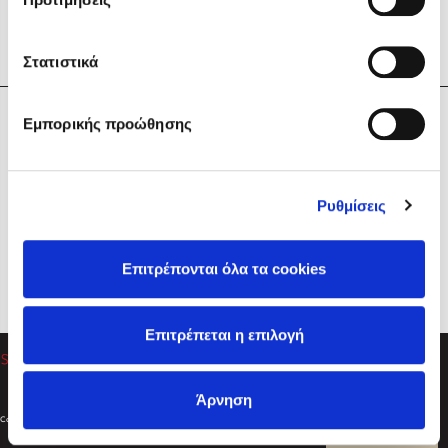
Στατιστικά
Η Εταιρεία
Εμπορικής προώθησης
Sebastian Fitzek
Υπηρεσίες
Playlist
Βοήθεια
Ρυθμίσεις
Επικοινωνία
Ακολουθήστε μας
Επιτρέπονται όλα τα cookies
Στέφανος Ξενάκης
Επιτρέπεται η επιλογή
Το λεξικό της ζωής σου
Άρνηση
Created by
Powered by
Copyright © 2026
dioptra.gr
Φίλτρα