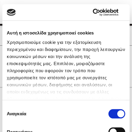
Menu
(0)
Κλείσιμο
Αρχική
|
Οι Συγγραφείς μας
Αυτή η ιστοσελίδα χρησιμοποιεί cookies
Οι Συγγραφείς μας
Χρησιμοποιούμε cookie για την εξατομίκευση
περιεχομένου και διαφημίσεων, την παροχή λειτουργιών
Δημοφιλή Βιβλία
0
Αποτελέσματα
κοινωνικών μέσων και την ανάλυση της
Lidia Branković
επισκεψιμότητάς μας. Επιπλέον, μοιραζόμαστε
A
C
D
P
Z
Γ
Δ
Θ
Ξ
Ο
Ψ
πληροφορίες που αφορούν τον τρόπο που
Το ξενοδοχείο των συναισθημάτων
χρησιμοποιείτε τον ιστότοπό μας με συνεργάτες
κοινωνικών μέσων, διαφήμισης και αναλύσεων, οι
οποίοι ενδεχομένως να τις συνδυάσουν με άλλες
Κάνε δώρα στους αγαπημένους σου
πληροφορίες που τους έχετε παραχωρήσει ή τις οποίες
έχουν συλλέξει σε σχέση με την από μέρους σας χρήση
Επιλογή
των υπηρεσιών τους. Αν συνεχίσετε να χρησιμοποιείτε
Αναγκαία
Χάρης Πολίτης
συγκατάθεσης
την ιστοσελίδα μας, συναινείτε στη χρήση των cookies
Καθρέφτης
μας.
ΔΩΡΟΚΑΡΤΑ ΔΙΟΠΤΡΑ
Προτιμήσεις