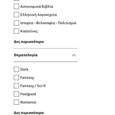
Αστυνομικά Βιβλία
Ελληνική λογοτεχνία
Δανάη Δεληγεώργη
Ιστορία - Φιλοσοφία - Πολιτισμοί
Πάνω, κάτω, μπροστά, πίσω
Κασετίνες
Λευκώματα - Έγχρωμοι οδηγοί
Δες περισσότερα
Μαγειρική
Mel Robbins
Θεματολογία
Η μέθοδος Αφήστε τους
Dark
Fantasy
Fantasy / Sci-fi
Feelgood
Romance
Upmarket
Δες περισσότερα