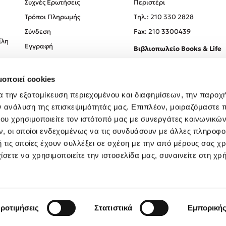
Συχνές Ερωτήσεις
Περιστέρι
Τρόποι Πληρωμής
Tηλ.: 210 330 2828
Σύνδεση
Fax: 210 3300439
ίλη
Εγγραφή
Βιβλιοπωλείο Books & Life
Σόλωνος 93-95, 106 78, Αθήν
μοποιεί cookies
Τηλ.:
210 330 0774
α την εξατομίκευση περιεχομένου και διαφημίσεων, την παροχ
ν ανάλυση της επισκεψιμότητάς μας. Επιπλέον, μοιραζόμαστε 
ου χρησιμοποιείτε τον ιστότοπό μας με συνεργάτες κοινωνικώ
, οι οποίοι ενδεχομένως να τις συνδυάσουν με άλλες πληροφο
 τις οποίες έχουν συλλέξει σε σχέση με την από μέρους σας χ
ίσετε να χρησιμοποιείτε την ιστοσελίδα μας, συναινείτε στη χρ
Created by
Powered by
Copyright © 2026
dioptra.gr
ροτιμήσεις
Στατιστικά
Εμπορική