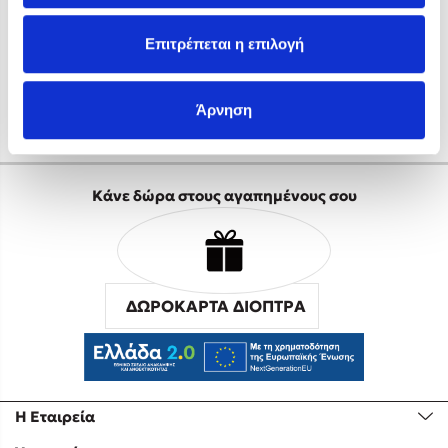
Επιτρέπεται η επιλογή
«
5
6
7
8
9
Άρνηση
Mel Robbins
Η μέθοδος Αφήστε τους
Κάνε δώρα στους αγαπημένους σου
ΔΩΡΟΚΑΡΤΑ ΔΙΟΠΤΡΑ
Δημοφιλείς Συγγραφείς
Φυστίκι ΠουΚυλάει
Παύλος Καστανάς
Η Εταιρεία
El Sombrero