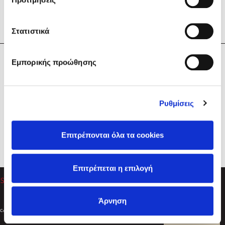
Στατιστικά
Η Εταιρεία
Εμπορικής προώθησης
Sebastian Fitzek
Υπηρεσίες
Playlist
Βοήθεια
Ρυθμίσεις
Επικοινωνία
Ακολουθήστε μας
Επιτρέπονται όλα τα cookies
Στέφανος Ξενάκης
Επιτρέπεται η επιλογή
Το λεξικό της ζωής σου
Άρνηση
Created by
Powered by
Copyright © 2026
dioptra.gr
Φίλτρα