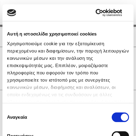
Menu
(0)
Κλείσιμο
Αρχική
|
Οι Συγγραφείς μας
Αυτή η ιστοσελίδα χρησιμοποιεί cookies
Οι Συγγραφείς μας
Χρησιμοποιούμε cookie για την εξατομίκευση
περιεχομένου και διαφημίσεων, την παροχή λειτουργιών
Δημοφιλή Βιβλία
0
Αποτελέσματα
κοινωνικών μέσων και την ανάλυση της
Lidia Branković
επισκεψιμότητάς μας. Επιπλέον, μοιραζόμαστε
A
C
K
R
Α
Γ
Θ
Μ
Ν
Ξ
Ο
πληροφορίες που αφορούν τον τρόπο που
Το ξενοδοχείο των συναισθημάτων
χρησιμοποιείτε τον ιστότοπό μας με συνεργάτες
κοινωνικών μέσων, διαφήμισης και αναλύσεων, οι
οποίοι ενδεχομένως να τις συνδυάσουν με άλλες
Κάνε δώρα στους αγαπημένους σου
πληροφορίες που τους έχετε παραχωρήσει ή τις οποίες
έχουν συλλέξει σε σχέση με την από μέρους σας χρήση
Επιλογή
των υπηρεσιών τους. Αν συνεχίσετε να χρησιμοποιείτε
Αναγκαία
Χάρης Πολίτης
συγκατάθεσης
την ιστοσελίδα μας, συναινείτε στη χρήση των cookies
Καθρέφτης
μας.
ΔΩΡΟΚΑΡΤΑ ΔΙΟΠΤΡΑ
Προτιμήσεις