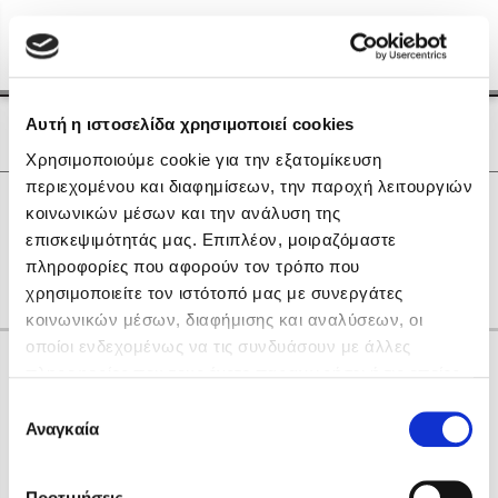
Menu
(0)
Κλείσιμο
Αρχική
|
Οι Συγγραφείς μας
Αυτή η ιστοσελίδα χρησιμοποιεί cookies
Οι Συγγραφείς μας
Χρησιμοποιούμε cookie για την εξατομίκευση
περιεχομένου και διαφημίσεων, την παροχή λειτουργιών
Δημοφιλή Βιβλία
0
Αποτελέσματα
κοινωνικών μέσων και την ανάλυση της
Lidia Branković
επισκεψιμότητάς μας. Επιπλέον, μοιραζόμαστε
A
D
Δ
Θ
Ξ
Ο
Π
πληροφορίες που αφορούν τον τρόπο που
Το ξενοδοχείο των συναισθημάτων
χρησιμοποιείτε τον ιστότοπό μας με συνεργάτες
κοινωνικών μέσων, διαφήμισης και αναλύσεων, οι
οποίοι ενδεχομένως να τις συνδυάσουν με άλλες
Κάνε δώρα στους αγαπημένους σου
πληροφορίες που τους έχετε παραχωρήσει ή τις οποίες
έχουν συλλέξει σε σχέση με την από μέρους σας χρήση
Επιλογή
των υπηρεσιών τους. Αν συνεχίσετε να χρησιμοποιείτε
Αναγκαία
Χάρης Πολίτης
συγκατάθεσης
την ιστοσελίδα μας, συναινείτε στη χρήση των cookies
Καθρέφτης
μας.
ΔΩΡΟΚΑΡΤΑ ΔΙΟΠΤΡΑ
Προτιμήσεις