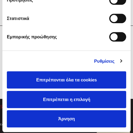
Στατιστικά
Η Εταιρεία
Εμπορικής προώθησης
Sebastian Fitzek
Υπηρεσίες
Playlist
Βοήθεια
Ρυθμίσεις
Επικοινωνία
Ακολουθήστε μας
Επιτρέπονται όλα τα cookies
Στέφανος Ξενάκης
Επιτρέπεται η επιλογή
Το λεξικό της ζωής σου
Άρνηση
Created by
Powered by
Copyright © 2026
dioptra.gr
Φίλτρα