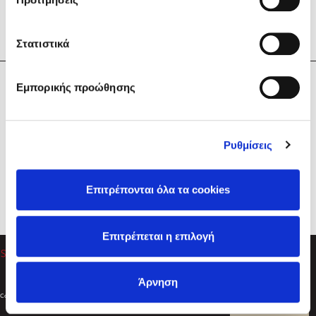
Στατιστικά
Η Εταιρεία
Εμπορικής προώθησης
Sebastian Fitzek
Υπηρεσίες
Playlist
Βοήθεια
Ρυθμίσεις
Επικοινωνία
Ακολουθήστε μας
Επιτρέπονται όλα τα cookies
Στέφανος Ξενάκης
Επιτρέπεται η επιλογή
Το λεξικό της ζωής σου
Άρνηση
Created by
Powered by
Copyright © 2026
dioptra.gr
Φίλτρα