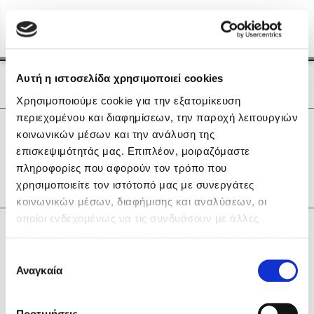
Menu
(0)
Κλείσιμο
Αρχική
|
Οι Συγγραφείς μας
Αυτή η ιστοσελίδα χρησιμοποιεί cookies
Οι Συγγραφείς μας
Χρησιμοποιούμε cookie για την εξατομίκευση
περιεχομένου και διαφημίσεων, την παροχή λειτουργιών
Δημοφιλή Βιβλία
0
Αποτελέσματα
κοινωνικών μέσων και την ανάλυση της
Lidia Branković
επισκεψιμότητάς μας. Επιπλέον, μοιραζόμαστε
A
D
E
K
P
Q
X
Α
Γ
Θ
Ο
πληροφορίες που αφορούν τον τρόπο που
Το ξενοδοχείο των συναισθημάτων
χρησιμοποιείτε τον ιστότοπό μας με συνεργάτες
κοινωνικών μέσων, διαφήμισης και αναλύσεων, οι
οποίοι ενδεχομένως να τις συνδυάσουν με άλλες
Κάνε δώρα στους αγαπημένους σου
πληροφορίες που τους έχετε παραχωρήσει ή τις οποίες
έχουν συλλέξει σε σχέση με την από μέρους σας χρήση
Επιλογή
των υπηρεσιών τους. Αν συνεχίσετε να χρησιμοποιείτε
Αναγκαία
Χάρης Πολίτης
συγκατάθεσης
την ιστοσελίδα μας, συναινείτε στη χρήση των cookies
Καθρέφτης
μας.
ΔΩΡΟΚΑΡΤΑ ΔΙΟΠΤΡΑ
Προτιμήσεις