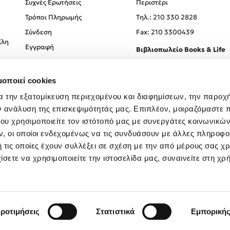
Συχνές Ερωτήσεις
Περιστέρι
Τρόποι Πληρωμής
Tηλ.: 210 330 2828
Σύνδεση
Fax: 210 3300439
ίλη
Εγγραφή
Βιβλιοπωλείο Books & Life
Σόλωνος 93-95, 106 78, Αθήν
μοποιεί cookies
Τηλ.:
210 330 0774
α την εξατομίκευση περιεχομένου και διαφημίσεων, την παροχ
ν ανάλυση της επισκεψιμότητάς μας. Επιπλέον, μοιραζόμαστε 
ου χρησιμοποιείτε τον ιστότοπό μας με συνεργάτες κοινωνικώ
, οι οποίοι ενδεχομένως να τις συνδυάσουν με άλλες πληροφο
 τις οποίες έχουν συλλέξει σε σχέση με την από μέρους σας χ
ίσετε να χρησιμοποιείτε την ιστοσελίδα μας, συναινείτε στη χρ
Created by
Powered by
Copyright © 2026
dioptra.gr
ροτιμήσεις
Στατιστικά
Εμπορική