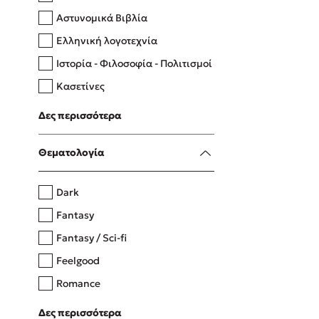
Αστυνομικά Βιβλία
Ελληνική λογοτεχνία
Δανάη Δεληγεώργη
Ιστορία - Φιλοσοφία - Πολιτισμοί
Πάνω, κάτω, μπροστά, πίσω
Κασετίνες
Λευκώματα - Έγχρωμοι οδηγοί
Δες περισσότερα
Μαγειρική
Mel Robbins
Θεματολογία
Η μέθοδος Αφήστε τους
Dark
Fantasy
Fantasy / Sci-fi
Feelgood
Romance
Upmarket
Δες περισσότερα