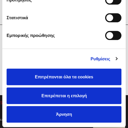
Στατιστικά
Η Εταιρεία
Εμπορικής προώθησης
Sebastian Fitzek
Υπηρεσίες
Playlist
Βοήθεια
Ρυθμίσεις
Επικοινωνία
Ακολουθήστε μας
Επιτρέπονται όλα τα cookies
Στέφανος Ξενάκης
Επιτρέπεται η επιλογή
Το λεξικό της ζωής σου
Άρνηση
Created by
Powered by
Copyright © 2026
dioptra.gr
Φίλτρα