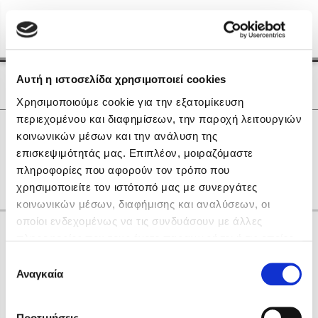
Menu
(0)
Κλείσιμο
Αρχική
|
Οι Συγγραφείς μας
Αυτή η ιστοσελίδα χρησιμοποιεί cookies
Οι Συγγραφείς μας
Χρησιμοποιούμε cookie για την εξατομίκευση
περιεχομένου και διαφημίσεων, την παροχή λειτουργιών
Δημοφιλή Βιβλία
0
Αποτελέσματα
κοινωνικών μέσων και την ανάλυση της
Lidia Branković
επισκεψιμότητάς μας. Επιπλέον, μοιραζόμαστε
A
H
L
O
Θ
πληροφορίες που αφορούν τον τρόπο που
Το ξενοδοχείο των συναισθημάτων
χρησιμοποιείτε τον ιστότοπό μας με συνεργάτες
κοινωνικών μέσων, διαφήμισης και αναλύσεων, οι
οποίοι ενδεχομένως να τις συνδυάσουν με άλλες
Κάνε δώρα στους αγαπημένους σου
πληροφορίες που τους έχετε παραχωρήσει ή τις οποίες
έχουν συλλέξει σε σχέση με την από μέρους σας χρήση
Επιλογή
των υπηρεσιών τους. Αν συνεχίσετε να χρησιμοποιείτε
Αναγκαία
Χάρης Πολίτης
συγκατάθεσης
την ιστοσελίδα μας, συναινείτε στη χρήση των cookies
Καθρέφτης
μας.
ΔΩΡΟΚΑΡΤΑ ΔΙΟΠΤΡΑ
Προτιμήσεις