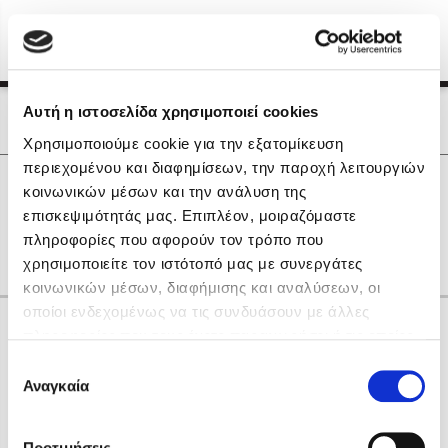
Menu
(0)
Κλείσιμο
Αρχική
|
Οι Συγγραφείς μας
Αυτή η ιστοσελίδα χρησιμοποιεί cookies
Οι Συγγραφείς μας
Χρησιμοποιούμε cookie για την εξατομίκευση
περιεχομένου και διαφημίσεων, την παροχή λειτουργιών
Δημοφιλή Βιβλία
0
Αποτελέσματα
κοινωνικών μέσων και την ανάλυση της
Lidia Branković
επισκεψιμότητάς μας. Επιπλέον, μοιραζόμαστε
A
O
T
X
Α
Γ
Θ
Μ
Φ
πληροφορίες που αφορούν τον τρόπο που
Το ξενοδοχείο των συναισθημάτων
χρησιμοποιείτε τον ιστότοπό μας με συνεργάτες
κοινωνικών μέσων, διαφήμισης και αναλύσεων, οι
οποίοι ενδεχομένως να τις συνδυάσουν με άλλες
Κάνε δώρα στους αγαπημένους σου
πληροφορίες που τους έχετε παραχωρήσει ή τις οποίες
έχουν συλλέξει σε σχέση με την από μέρους σας χρήση
Επιλογή
των υπηρεσιών τους. Αν συνεχίσετε να χρησιμοποιείτε
Αναγκαία
Χάρης Πολίτης
συγκατάθεσης
την ιστοσελίδα μας, συναινείτε στη χρήση των cookies
Καθρέφτης
μας.
ΔΩΡΟΚΑΡΤΑ ΔΙΟΠΤΡΑ
Προτιμήσεις