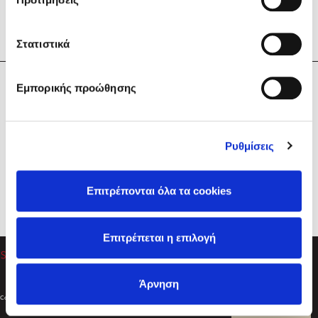
Στατιστικά
Η Εταιρεία
Εμπορικής προώθησης
Sebastian Fitzek
Υπηρεσίες
Playlist
Βοήθεια
Ρυθμίσεις
Επικοινωνία
Ακολουθήστε μας
Επιτρέπονται όλα τα cookies
Στέφανος Ξενάκης
Επιτρέπεται η επιλογή
Το λεξικό της ζωής σου
Άρνηση
Created by
Powered by
Copyright © 2026
dioptra.gr
Φίλτρα