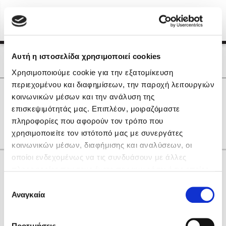
Menu
(0)
Κλείσιμο
Αρχική
|
Οι Συγγραφείς μας
Αυτή η ιστοσελίδα χρησιμοποιεί cookies
Οι Συγγραφείς μας
Χρησιμοποιούμε cookie για την εξατομίκευση
περιεχομένου και διαφημίσεων, την παροχή λειτουργιών
Δημοφιλή Βιβλία
0
Αποτελέσματα
κοινωνικών μέσων και την ανάλυση της
Lidia Branković
επισκεψιμότητάς μας. Επιπλέον, μοιραζόμαστε
A
Q
X
Η
Θ
Κ
Ξ
Ο
πληροφορίες που αφορούν τον τρόπο που
Το ξενοδοχείο των συναισθημάτων
χρησιμοποιείτε τον ιστότοπό μας με συνεργάτες
κοινωνικών μέσων, διαφήμισης και αναλύσεων, οι
οποίοι ενδεχομένως να τις συνδυάσουν με άλλες
Κάνε δώρα στους αγαπημένους σου
πληροφορίες που τους έχετε παραχωρήσει ή τις οποίες
έχουν συλλέξει σε σχέση με την από μέρους σας χρήση
Επιλογή
των υπηρεσιών τους. Αν συνεχίσετε να χρησιμοποιείτε
Αναγκαία
Χάρης Πολίτης
συγκατάθεσης
την ιστοσελίδα μας, συναινείτε στη χρήση των cookies
Καθρέφτης
μας.
ΔΩΡΟΚΑΡΤΑ ΔΙΟΠΤΡΑ
Προτιμήσεις