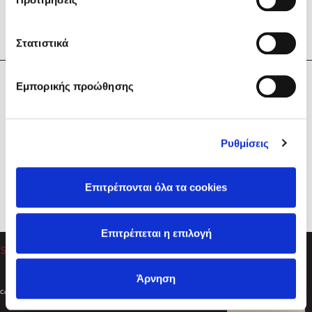
Στατιστικά
Η Εταιρεία
Εμπορικής προώθησης
Sebastian Fitzek
Υπηρεσίες
Playlist
Βοήθεια
Ρυθμίσεις
Επικοινωνία
Ακολουθήστε μας
Επιτρέπονται όλα τα cookies
Στέφανος Ξενάκης
Επιτρέπεται η επιλογή
Το λεξικό της ζωής σου
Άρνηση
Created by
Powered by
Copyright © 2026
dioptra.gr
Φίλτρα