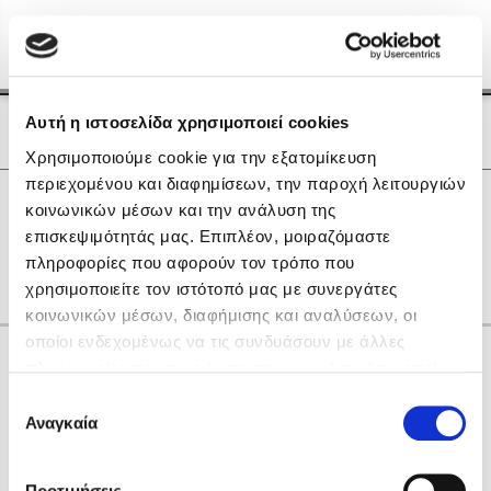
Menu
(0)
Κλείσιμο
Αρχική
|
Οι Συγγραφείς μας
Αυτή η ιστοσελίδα χρησιμοποιεί cookies
Οι Συγγραφείς μας
Χρησιμοποιούμε cookie για την εξατομίκευση
περιεχομένου και διαφημίσεων, την παροχή λειτουργιών
Δημοφιλή Βιβλία
0
Αποτελέσματα
κοινωνικών μέσων και την ανάλυση της
Lidia Branković
επισκεψιμότητάς μας. Επιπλέον, μοιραζόμαστε
A
R
S
X
Δ
Θ
Ξ
Π
Ψ
πληροφορίες που αφορούν τον τρόπο που
Το ξενοδοχείο των συναισθημάτων
χρησιμοποιείτε τον ιστότοπό μας με συνεργάτες
κοινωνικών μέσων, διαφήμισης και αναλύσεων, οι
οποίοι ενδεχομένως να τις συνδυάσουν με άλλες
Κάνε δώρα στους αγαπημένους σου
πληροφορίες που τους έχετε παραχωρήσει ή τις οποίες
έχουν συλλέξει σε σχέση με την από μέρους σας χρήση
Επιλογή
των υπηρεσιών τους. Αν συνεχίσετε να χρησιμοποιείτε
Αναγκαία
Χάρης Πολίτης
συγκατάθεσης
την ιστοσελίδα μας, συναινείτε στη χρήση των cookies
Καθρέφτης
μας.
ΔΩΡΟΚΑΡΤΑ ΔΙΟΠΤΡΑ
Προτιμήσεις