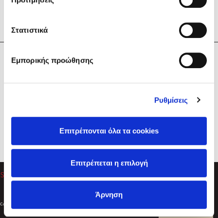
Στατιστικά
Η Εταιρεία
Εμπορικής προώθησης
Sebastian Fitzek
Υπηρεσίες
Playlist
Βοήθεια
Ρυθμίσεις
Επικοινωνία
Ακολουθήστε μας
Επιτρέπονται όλα τα cookies
Στέφανος Ξενάκης
Επιτρέπεται η επιλογή
Το λεξικό της ζωής σου
Άρνηση
Created by
Powered by
Copyright © 2026
dioptra.gr
Φίλτρα