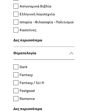
Αστυνομικά Βιβλία
Ελληνική λογοτεχνία
Δανάη Δεληγεώργη
Ιστορία - Φιλοσοφία - Πολιτισμοί
Πάνω, κάτω, μπροστά, πίσω
Κασετίνες
Λευκώματα - Έγχρωμοι οδηγοί
Δες περισσότερα
Μαγειρική
Mel Robbins
Θεματολογία
Η μέθοδος Αφήστε τους
Dark
Fantasy
Fantasy / Sci-fi
Feelgood
Romance
Upmarket
Δες περισσότερα