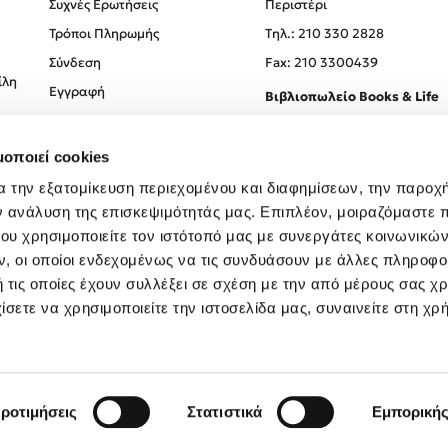
Συχνές Ερωτήσεις
Περιστέρι
Τρόποι Πληρωμής
Tηλ.: 210 330 2828
Σύνδεση
Fax: 210 3300439
ίλη
Εγγραφή
Βιβλιοπωλείο Books & Life
Σόλωνος 93-95, 106 78, Αθήν
μοποιεί cookies
Τηλ.:
210 330 0774
α την εξατομίκευση περιεχομένου και διαφημίσεων, την παροχ
ν ανάλυση της επισκεψιμότητάς μας. Επιπλέον, μοιραζόμαστε 
ου χρησιμοποιείτε τον ιστότοπό μας με συνεργάτες κοινωνικώ
, οι οποίοι ενδεχομένως να τις συνδυάσουν με άλλες πληροφο
 τις οποίες έχουν συλλέξει σε σχέση με την από μέρους σας χ
ίσετε να χρησιμοποιείτε την ιστοσελίδα μας, συναινείτε στη χρ
Created by
Powered by
Copyright © 2026
dioptra.gr
ροτιμήσεις
Στατιστικά
Εμπορική