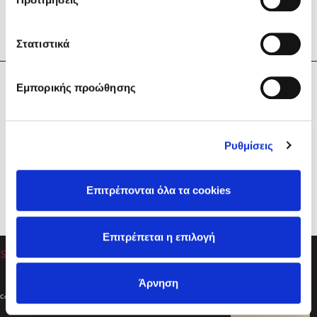
Στατιστικά
Η Εταιρεία
Εμπορικής προώθησης
Sebastian Fitzek
Υπηρεσίες
Playlist
Βοήθεια
Ρυθμίσεις
Επικοινωνία
Ακολουθήστε μας
Επιτρέπονται όλα τα cookies
Στέφανος Ξενάκης
Επιτρέπεται η επιλογή
Το λεξικό της ζωής σου
Άρνηση
Created by
Powered by
Copyright © 2026
dioptra.gr
Φίλτρα