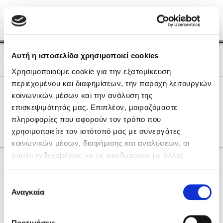
Menu
(0)
Κλείσιμο
Αρχική
|
Οι Συγγραφείς μας
Αυτή η ιστοσελίδα χρησιμοποιεί cookies
Οι Συγγραφείς μας
Χρησιμοποιούμε cookie για την εξατομίκευση
περιεχομένου και διαφημίσεων, την παροχή λειτουργιών
Δημοφιλή Βιβλία
0
Αποτελέσματα
κοινωνικών μέσων και την ανάλυση της
Lidia Branković
επισκεψιμότητάς μας. Επιπλέον, μοιραζόμαστε
A
U
X
Α
Θ
Λ
Φ
Ω
πληροφορίες που αφορούν τον τρόπο που
Το ξενοδοχείο των συναισθημάτων
χρησιμοποιείτε τον ιστότοπό μας με συνεργάτες
κοινωνικών μέσων, διαφήμισης και αναλύσεων, οι
οποίοι ενδεχομένως να τις συνδυάσουν με άλλες
Κάνε δώρα στους αγαπημένους σου
πληροφορίες που τους έχετε παραχωρήσει ή τις οποίες
έχουν συλλέξει σε σχέση με την από μέρους σας χρήση
Επιλογή
των υπηρεσιών τους. Αν συνεχίσετε να χρησιμοποιείτε
Αναγκαία
Χάρης Πολίτης
συγκατάθεσης
την ιστοσελίδα μας, συναινείτε στη χρήση των cookies
Καθρέφτης
μας.
ΔΩΡΟΚΑΡΤΑ ΔΙΟΠΤΡΑ
Προτιμήσεις