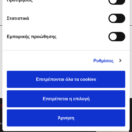
Στατιστικά
Η Εταιρεία
Εμπορικής προώθησης
Sebastian Fitzek
Υπηρεσίες
Playlist
Βοήθεια
Ρυθμίσεις
Επικοινωνία
Ακολουθήστε μας
Επιτρέπονται όλα τα cookies
Στέφανος Ξενάκης
Επιτρέπεται η επιλογή
Το λεξικό της ζωής σου
Άρνηση
Created by
Powered by
Copyright © 2026
dioptra.gr
Φίλτρα