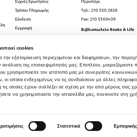
Συχνές Ερωτήσεις
Περιστέρι
Τρόποι Πληρωμής
Tηλ.: 210 330 2828
Σύνδεση
Fax: 210 3300439
ίλη
Εγγραφή
Βιβλιοπωλείο Books & Life
Σόλωνος 93-95, 106 78, Αθήν
μοποιεί cookies
Τηλ.:
210 330 0774
α την εξατομίκευση περιεχομένου και διαφημίσεων, την παροχ
ν ανάλυση της επισκεψιμότητάς μας. Επιπλέον, μοιραζόμαστε 
ου χρησιμοποιείτε τον ιστότοπό μας με συνεργάτες κοινωνικώ
, οι οποίοι ενδεχομένως να τις συνδυάσουν με άλλες πληροφο
 τις οποίες έχουν συλλέξει σε σχέση με την από μέρους σας χ
ίσετε να χρησιμοποιείτε την ιστοσελίδα μας, συναινείτε στη χρ
Created by
Powered by
Copyright © 2026
dioptra.gr
ροτιμήσεις
Στατιστικά
Εμπορική