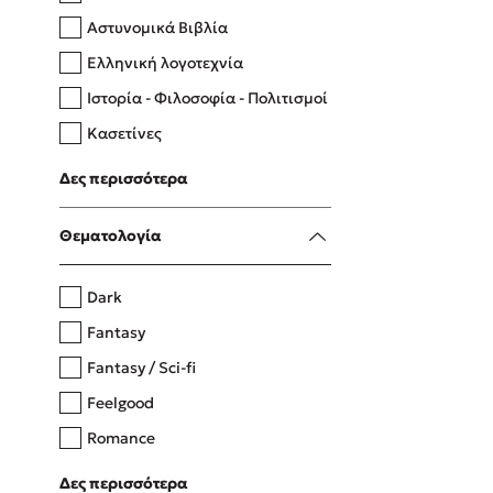
Αστυνομικά Βιβλία
Ελληνική λογοτεχνία
Δανάη Δεληγεώργη
Ιστορία - Φιλοσοφία - Πολιτισμοί
Πάνω, κάτω, μπροστά, πίσω
Κασετίνες
Λευκώματα - Έγχρωμοι οδηγοί
Δες περισσότερα
Μαγειρική
Mel Robbins
Θεματολογία
Η μέθοδος Αφήστε τους
Dark
Fantasy
Fantasy / Sci-fi
Feelgood
Romance
Upmarket
Δες περισσότερα