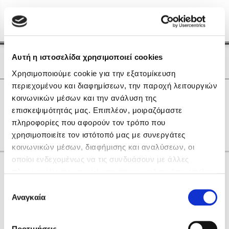
Menu
(0)
Κλείσιμο
Αρχική
|
Οι Συγγραφείς μας
Αυτή η ιστοσελίδα χρησιμοποιεί cookies
Οι Συγγραφείς μας
Χρησιμοποιούμε cookie για την εξατομίκευση
περιεχομένου και διαφημίσεων, την παροχή λειτουργιών
Δημοφιλή Βιβλία
0
Αποτελέσματα
κοινωνικών μέσων και την ανάλυση της
Lidia Branković
επισκεψιμότητάς μας. Επιπλέον, μοιραζόμαστε
A
W
Η
Θ
Ο
πληροφορίες που αφορούν τον τρόπο που
Το ξενοδοχείο των συναισθημάτων
χρησιμοποιείτε τον ιστότοπό μας με συνεργάτες
κοινωνικών μέσων, διαφήμισης και αναλύσεων, οι
οποίοι ενδεχομένως να τις συνδυάσουν με άλλες
Κάνε δώρα στους αγαπημένους σου
πληροφορίες που τους έχετε παραχωρήσει ή τις οποίες
έχουν συλλέξει σε σχέση με την από μέρους σας χρήση
Επιλογή
των υπηρεσιών τους. Αν συνεχίσετε να χρησιμοποιείτε
Αναγκαία
Χάρης Πολίτης
συγκατάθεσης
την ιστοσελίδα μας, συναινείτε στη χρήση των cookies
Καθρέφτης
μας.
ΔΩΡΟΚΑΡΤΑ ΔΙΟΠΤΡΑ
Προτιμήσεις