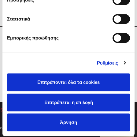
Στατιστικά
Η Εταιρεία
Εμπορικής προώθησης
Sebastian Fitzek
Υπηρεσίες
Playlist
Βοήθεια
Ρυθμίσεις
Επικοινωνία
Ακολουθήστε μας
Επιτρέπονται όλα τα cookies
Στέφανος Ξενάκης
Επιτρέπεται η επιλογή
Το λεξικό της ζωής σου
Άρνηση
Created by
Powered by
Copyright © 2026
dioptra.gr
Φίλτρα