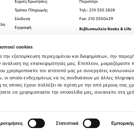
Συχνές Ερωτήσεις
Περιστέρι
Τρόποι Πληρωμής
Tηλ.: 210 330 2828
Σύνδεση
Fax: 210 3300439
ίλη
Εγγραφή
Βιβλιοπωλείο Books & Life
Σόλωνος 93-95, 106 78, Αθήν
μοποιεί cookies
Τηλ.:
210 330 0774
α την εξατομίκευση περιεχομένου και διαφημίσεων, την παροχ
ν ανάλυση της επισκεψιμότητάς μας. Επιπλέον, μοιραζόμαστε 
ου χρησιμοποιείτε τον ιστότοπό μας με συνεργάτες κοινωνικώ
, οι οποίοι ενδεχομένως να τις συνδυάσουν με άλλες πληροφο
 τις οποίες έχουν συλλέξει σε σχέση με την από μέρους σας χ
ίσετε να χρησιμοποιείτε την ιστοσελίδα μας, συναινείτε στη χρ
Created by
Powered by
Copyright © 2026
dioptra.gr
ροτιμήσεις
Στατιστικά
Εμπορική