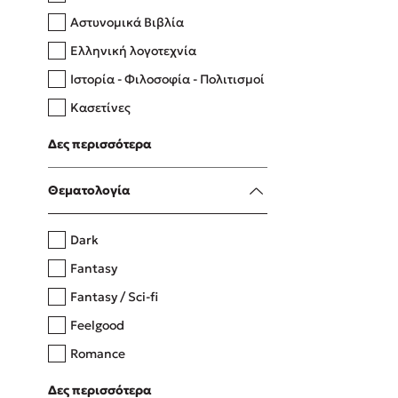
Αστυνομικά Βιβλία
Ελληνική λογοτεχνία
Δανάη Δεληγεώργη
Ιστορία - Φιλοσοφία - Πολιτισμοί
Πάνω, κάτω, μπροστά, πίσω
Κασετίνες
Λευκώματα - Έγχρωμοι οδηγοί
Δες περισσότερα
Μαγειρική
Mel Robbins
Θεματολογία
Η μέθοδος Αφήστε τους
Dark
Fantasy
Fantasy / Sci-fi
Feelgood
Romance
Upmarket
Δες περισσότερα